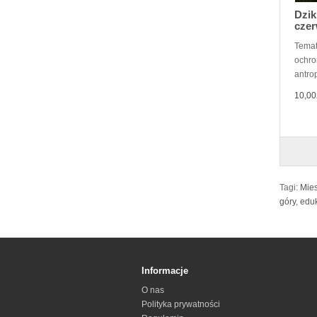
Dzik
czer
Temat
ochron
antro
10,00
Tagi:
Mies
góry
,
eduk
Informacje
O nas
Polityka prywatności