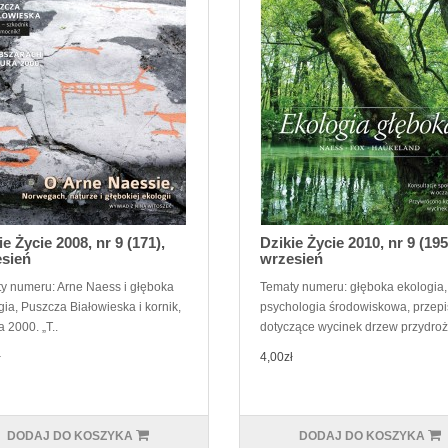
ie Życie 2008, nr 9 (171),
Dzikie Życie 2010, nr 9 (195
sień
wrzesień
y numeru: Arne Naess i głęboka
Tematy numeru: głęboka ekologia,
gia, Puszcza Białowieska i kornik,
psychologia środowiskowa, przepi
 2000. „T..
dotyczące wycinek drzew przydroż
ł
4,00zł
DODAJ DO KOSZYKA
DODAJ DO KOSZYKA