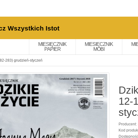
cz Wszystkich Istot
MIESIĘCZNIK
MIESIĘCZNIK
MI
PAPIER
MOBI
282-283) grudzień-styczeń
Dzik
12-1
sty
Producent:
Kod produk
Dostępnoś