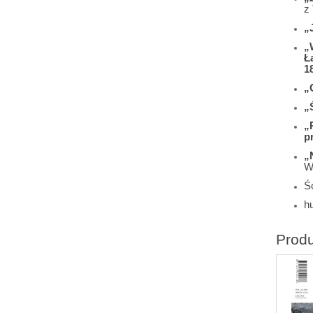
z
„
„
Ł
1
„O
„
„
p
„
W
Śc
h
Prod