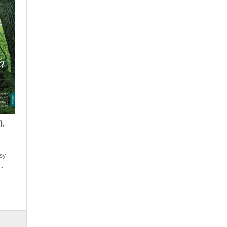
),
sy
..