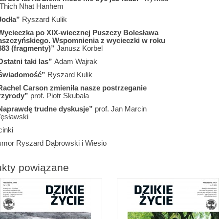
 Thich Nhat Hanhem
Jodła
”
Ryszard Kulik
Wycieczka po XIX-wiecznej Puszczy Bolesława
aszczyńskiego. Wspomnienia z wycieczki w roku
883 (fragmenty)”
Janusz Korbel
statni taki las”
Adam Wajrak
Świadomość
”
Ryszard Kulik
Rachel Carson zmieniła nasze postrzeganie
rzyrody”
prof. Piotr Skubała
Naprawdę trudne dyskusje”
prof. Jan Marcin
ęsławski
inki
umor Ryszard Dąbrowski i Wiesio
ukty powiązane