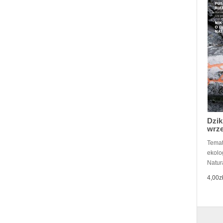
Dzik
wrze
Temat
ekolo
Natura
4,00z