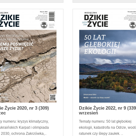
ie Życie 2020, nr 3 (309)
Dzikie Życie 2022, nr 9 (339
zec
wrzesień
y numeru: kryzys klimatyczny,
Tematy numeru: 50 lat głębokiej
ukraińskich Karpat i olimpiada
ekologii, katastrofa na Odrze, wod
2030, ochrona Zakrzówka,..
ratunek czy ślepy zaułek. ..