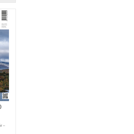
)
ór –