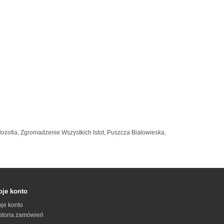
ilozofia
,
Zgromadzenie Wszystkich Istot
,
Puszcza Białowieska
,
je konto
je konto
storia zamówień