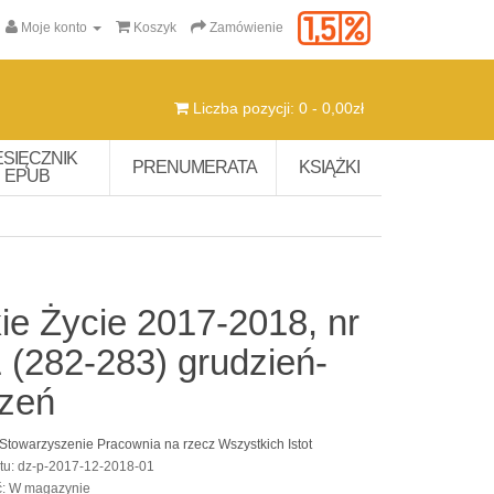
Moje konto
Koszyk
Zamówienie
Liczba pozycji: 0 - 0,00zł
ESIĘCZNIK
PRENUMERATA
KSIĄŻKI
EPUB
ie Życie 2017-2018, nr
 (282-283) grudzień-
czeń
Stowarzyszenie Pracownia na rzecz Wszystkich Istot
tu: dz-p-2017-12-2018-01
ć: W magazynie