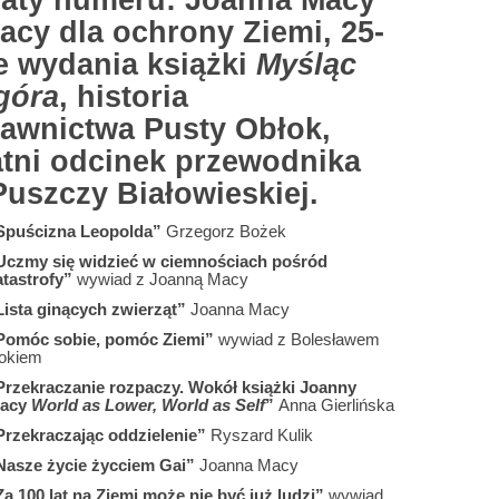
aty numeru: Joanna Macy
acy dla ochrony Ziemi, 25-
ie wydania książki
Myśląc
góra
, historia
awnictwa Pusty Obłok,
atni odcinek przewodnika
Puszczy Białowieskiej.
Spuścizna Leopolda”
Grzegorz Bożek
Uczmy się widzieć w ciemnościach pośród
atastrofy”
wywiad z Joanną Macy
Lista ginących zwierząt”
Joanna Macy
Pomóc sobie, pomóc Ziemi”
wywiad z Bolesławem
okiem
Przekraczanie rozpaczy. Wokół książki Joanny
acy
World as Lower, World as Self
”
Anna Gierlińska
Przekraczając oddzielenie”
Ryszard Kulik
Nasze życie życciem Gai”
Joanna Macy
Za 100 lat na Ziemi może nie być już ludzi”
wywiad