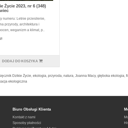
ie Życie 2023, nr 6 (348)
wiec
y numeru: Letnie przesilenie,
a przyrody, architektura i
pocen, weganizm a klimat, p..
zł
DODAJ DO KOSZYKA
ięcznik Dzikie Życie
,
ekologia
,
przyroda
,
natura
,
Joanna Macy
,
głęboka ekologia
,
f
acja ekologiczna
Biuro Obsługi Klienta
Mo
Kontakt z nami
Mo
Sposoby płatności
Hi