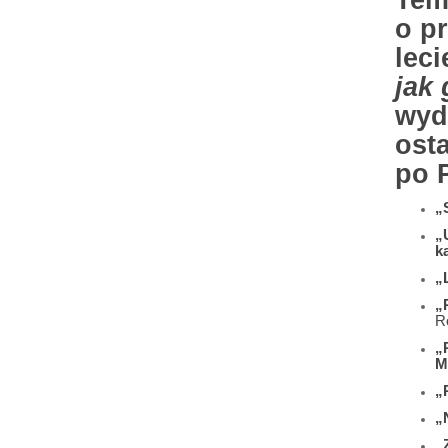
Tem
o pr
lec
jak 
wyd
ost
po 
„
„
k
„
„
R
„
M
„
„
„