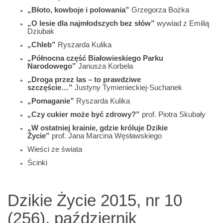
„Błoto, kowboje i polowania”
Grzegorza Bożka
„O lesie dla najmłodszych bez słów”
wywiad z Emilią
Dziubak
„Chleb”
Ryszarda Kulika
„Północna część Białowieskiego Parku
Narodowego”
Janusza Korbela
„Droga przez las – to prawdziwe
szczęście…”
Justyny Tymienieckiej-Suchanek
„Pomaganie”
Ryszarda Kulika
„Czy cukier może być zdrowy?”
prof. Piotra Skubały
„W ostatniej krainie, gdzie króluje Dzikie
Życie”
prof. Jana Marcina Węsławskiego
Wieści ze świata
Ścinki
Dzikie Życie 2015, nr 10
(256), październik