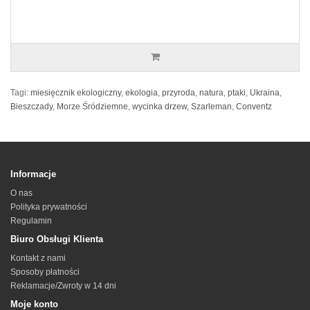
Tagi:
miesięcznik ekologiczny
,
ekologia
,
przyroda
,
natura
,
ptaki
,
Ukraina
,
Bieszczady
,
Morze Śródziemne
,
wycinka drzew
,
Szarleman
,
Conventz
Informacje
O nas
Polityka prywatności
Regulamin
Biuro Obsługi Klienta
Kontakt z nami
Sposoby płatności
Reklamacje/Zwroty w 14 dni
Moje konto