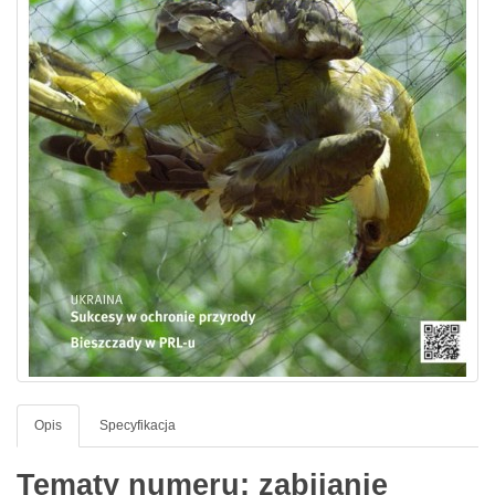
Opis
Specyfikacja
Tematy numeru: zabijanie