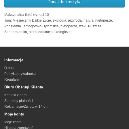
Dodaj do koszyka
Maksymalna ilość wynosi 10
Tagi:
Miesięcznik Dzikie Życie
,
ekologia
,
przyroda
,
natura
,
nietoperze
,
Podziemia Tarnogórsko-Bytomskie
,
nietoperze
,
rzeki
,
Puszcza
Sandomierska
,
atom
,
edukacja ekologiczna
Informacje
O nas
Polityka prywatności
Regulamin
Biuro Obsługi Klienta
Kontakt z nami
Sposoby płatności
Reklamacje/Zwroty w 14 dni
Moje konto
Moje konto
Historia zamówień