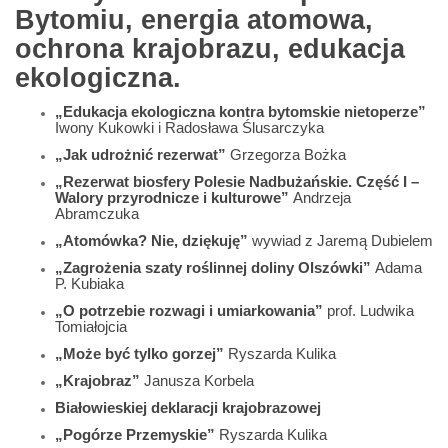
Bytomiu, energia atomowa,
ochrona krajobrazu, edukacja
ekologiczna.
„Edukacja ekologiczna kontra bytomskie nietoperze”
Iwony Kukowki i Radosława Ślusarczyka
„Jak udrożnić rezerwat”
Grzegorza Bożka
„Rezerwat biosfery Polesie Nadbużańskie. Część I –
Walory przyrodnicze i kulturowe”
Andrzeja
Abramczuka
„Atomówka? Nie, dziękuję”
wywiad z Jaremą Dubielem
„Zagrożenia szaty roślinnej doliny Olszówki”
Adama
P. Kubiaka
„O potrzebie rozwagi i umiarkowania”
prof. Ludwika
Tomiałojcia
„Może być tylko gorzej”
Ryszarda Kulika
„Krajobraz”
Janusza Korbela
Białowieskiej deklaracji krajobrazowej
„Pogórze Przemyskie”
Ryszarda Kulika