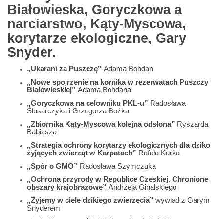
Białowieska, Goryczkowa a
narciarstwo, Kąty-Myscowa,
korytarze ekologiczne, Gary
Snyder.
„Ukarani za Puszczę”
Adama Bohdan
„Nowe spojrzenie na kornika w rezerwatach Puszczy
Białowieskiej”
Adama Bohdana
„Goryczkowa na celowniku PKL-u”
Radosława
Ślusarczyka i Grzegorza Bożka
„Zbiornika Kąty-Myscowa kolejna odsłona”
Ryszarda
Babiasza
„Strategia ochrony korytarzy ekologicznych dla dziko
żyjących zwierząt w Karpatach”
Rafała Kurka
„Spór o GMO”
Radosława Szymczuka
„Ochrona przyrody w Republice Czeskiej. Chronione
obszary krajobrazowe”
Andrzeja Ginalskiego
„Żyjemy w ciele dzikiego zwierzęcia”
wywiad z Garym
Snyderem