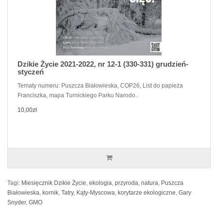
Dzikie Życie 2021-2022, nr 12-1 (330-331) grudzień-
styczeń
Tematy numeru: Puszcza Białowieska, COP26, List do papieża
Franciszka, mapa Turnickiego Parku Narodo..
10,00zł
Tagi:
Miesięcznik Dzikie Życie
,
ekologia
,
przyroda
,
natura
,
Puszcza
Białowieska
,
kornik
,
Tatry
,
Kąty-Myscowa
,
korytarze ekologiczne
,
Gary
Snyder
,
GMO