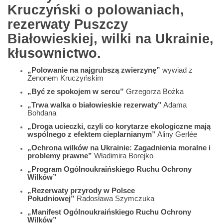
Kruczyński o polowaniach,
rezerwaty Puszczy
Białowieskiej, wilki na Ukrainie,
kłusownictwo.
„Polowanie na najgrubszą zwierzynę”
wywiad z
Zenonem Kruczyńskim
„Być ze spokojem w sercu”
Grzegorza Bożka
„Trwa walka o białowieskie rezerwaty”
Adama
Bohdana
„Droga ucieczki, czyli co korytarze ekologiczne mają
wspólnego z efektem cieplarnianym”
Aliny Gerlée
„Ochrona wilków na Ukrainie: Zagadnienia moralne i
problemy prawne”
Władimira Borejko
„Program Ogólnoukraińskiego Ruchu Ochrony
Wilków”
„Rezerwaty przyrody w Polsce
Południowej”
Radosława Szymczuka
„Manifest Ogólnoukraińskiego Ruchu Ochrony
Wilków”