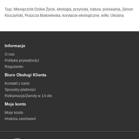
Tagi:
Miesięcznik Dzikie Życie
,
ekologia
,
przyroda
,
natura
,
polowania
,
Zenon
Kruczyński
,
Puszcza Białowieska
,
korytarze ekologiczne
,
wilki
,
Ukraina
Informacje
O nas
Polityka prywatności
Regulamin
Biuro Obsługi Klienta
Kontakt z nami
Sposoby płatności
Reklamacje/Zwroty w 14 dni
Moje konto
Moje konto
Historia zamówień