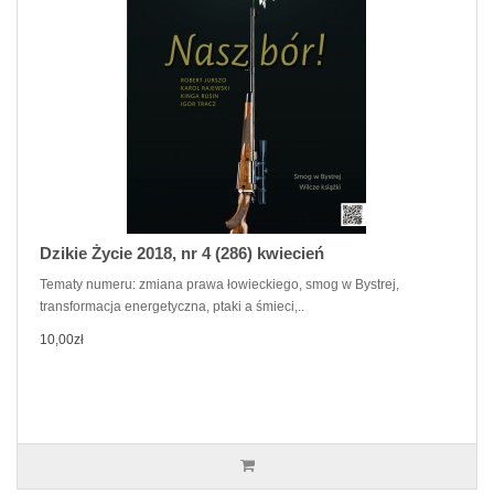
Dzikie Życie 2018, nr 4 (286) kwiecień
Tematy numeru: zmiana prawa łowieckiego, smog w Bystrej,
transformacja energetyczna, ptaki a śmieci,..
10,00zł