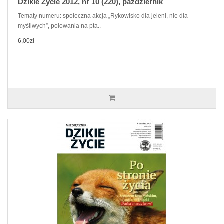
Dzikie Życie 2012, nr 10 (220), październik
Tematy numeru: społeczna akcja „Rykowisko dla jeleni, nie dla
myśliwych”, polowania na pta..
6,00zł