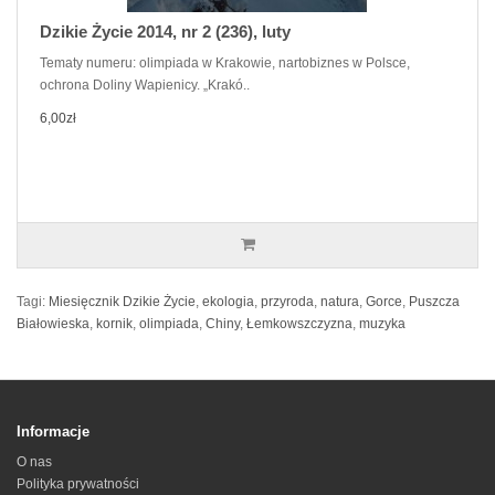
Dzikie Życie 2014, nr 2 (236), luty
Tematy numeru: olimpiada w Krakowie, nartobiznes w Polsce,
ochrona Doliny Wapienicy. „Krakó..
6,00zł
Tagi:
Miesięcznik Dzikie Życie
,
ekologia
,
przyroda
,
natura
,
Gorce
,
Puszcza
Białowieska
,
kornik
,
olimpiada
,
Chiny
,
Łemkowszczyzna
,
muzyka
Informacje
O nas
Polityka prywatności