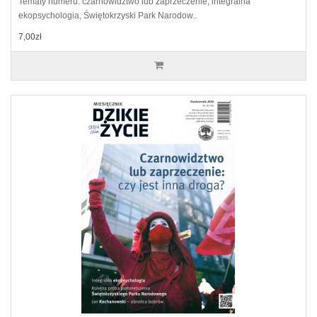
Tematy numeru: czarnowidztwo lub zaprzeczenie, integralna
ekopsychologia, Świętokrzyski Park Narodow..
7,00zł