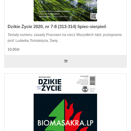
Dzikie Życie 2020, nr 7-8 (313-314) lipiec-sierpień
Tematy numeru: zasady Pracowni na rzecz Wszystkich Istot, pożegnanie
prof. Ludwika Tomiałojcia, Świę..
10,00zł