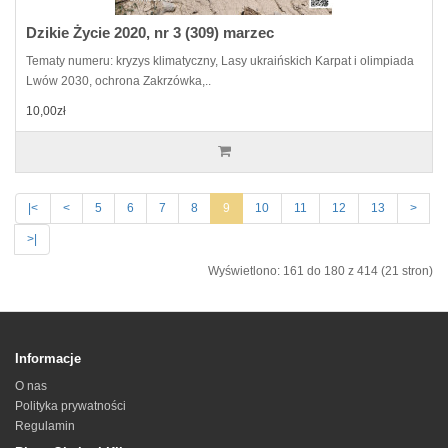
Dzikie Życie 2020, nr 3 (309) marzec
Tematy numeru: kryzys klimatyczny, Lasy ukraińskich Karpat i olimpiada
Lwów 2030, ochrona Zakrzówka,..
10,00zł
|<
<
5
6
7
8
9
10
11
12
13
>
>|
Wyświetlono: 161 do 180 z 414 (21 stron)
Informacje
O nas
Polityka prywatności
Regulamin