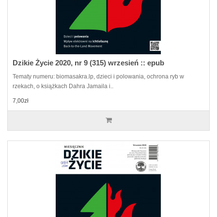
Dzikie Życie 2020, nr 9 (315) wrzesień :: epub
Tematy numeru: biomasakra.lp, dzieci i polowania, ochrona ryb w
rzekach, o książkach Dahra Jamaila i..
7,00zł