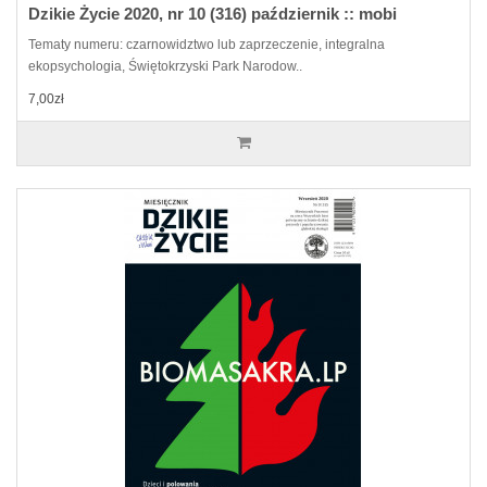
Dzikie Życie 2020, nr 10 (316) październik :: mobi
Tematy numeru: czarnowidztwo lub zaprzeczenie, integralna
ekopsychologia, Świętokrzyski Park Narodow..
7,00zł