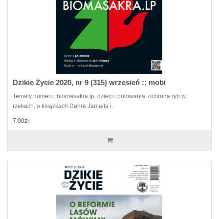
Dzikie Życie 2020, nr 9 (315) wrzesień :: mobi
Tematy numeru: biomasakra.lp, dzieci i polowania, ochrona ryb w
rzekach, o książkach Dahra Jamaila i..
7,00zł