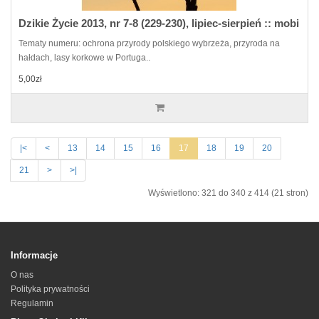
Dzikie Życie 2013, nr 7-8 (229-230), lipiec-sierpień :: mobi
Tematy numeru: ochrona przyrody polskiego wybrzeża, przyroda na
hałdach, lasy korkowe w Portuga..
5,00zł
|<
<
13
14
15
16
17
18
19
20
21
>
>|
Wyświetlono: 321 do 340 z 414 (21 stron)
Informacje
O nas
Polityka prywatności
Regulamin