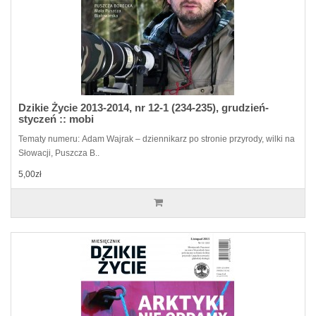
Dzikie Życie 2013-2014, nr 12-1 (234-235), grudzień-
styczeń :: mobi
Tematy numeru: Adam Wajrak – dziennikarz po stronie przyrody, wilki na
Słowacji, Puszcza B..
5,00zł