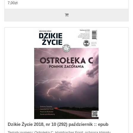
7,00zł
Dzikie Życie 2018, nr 10 (292) październik :: epub
Tematy numeru: Ostrołęka C, Hambacher Forst, ochrona klimatu,