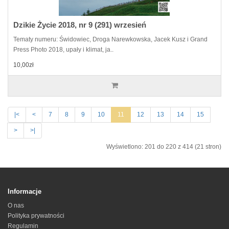
Dzikie Życie 2018, nr 9 (291) wrzesień
Tematy numeru: Świdowiec, Droga Narewkowska, Jacek Kusz i Grand
Press Photo 2018, upały i klimat, ja..
10,00zł
|<
<
7
8
9
10
11
12
13
14
15
>
>|
Wyświetlono: 201 do 220 z 414 (21 stron)
Informacje
O nas
Polityka prywatności
Regulamin