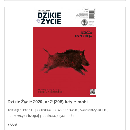
Dzikie Życie 2020, nr 2 (308) luty :: mobi
Tematy numeru: specustawa LexArdanowski, Świętokrzyski PN,
naukowcy ostrzegają ludzkość, etyczne fot..
7,00zł