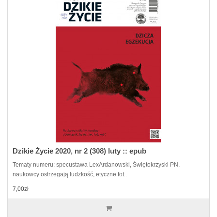
Dzikie Życie 2020, nr 2 (308) luty :: epub
Tematy numeru: specustawa LexArdanowski, Świętokrzyski PN,
naukowcy ostrzegają ludzkość, etyczne fot..
7,00zł