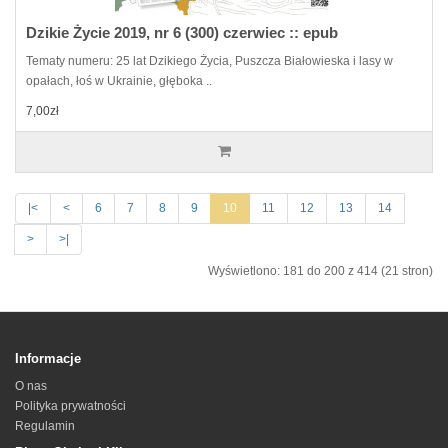
Dzikie Życie 2019, nr 6 (300) czerwiec :: epub
Tematy numeru: 25 lat Dzikiego Życia, Puszcza Białowieska i lasy w
opałach, łoś w Ukrainie, głęboka ..
7,00zł
|<
<
6
7
8
9
10
11
12
13
14
>
>|
Wyświetlono: 181 do 200 z 414 (21 stron)
Informacje
O nas
Polityka prywatności
Regulamin