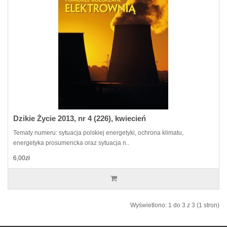
Dzikie Życie 2013, nr 4 (226), kwiecień
Tematy numeru: sytuacja polskiej energetyki, ochrona klimatu,
energetyka prosumencka oraz sytuacja n..
6,00zł
Wyświetlono: 1 do 3 z 3 (1 stron)