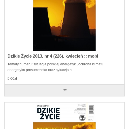
Dzikie Życie 2013, nr 4 (226), kwiecień :: mobi
Tematy numeru: sytuacja polskiej energetyki, ochrona klimatu,
energetyka prosumencka oraz sytuacja n..
5,00zł