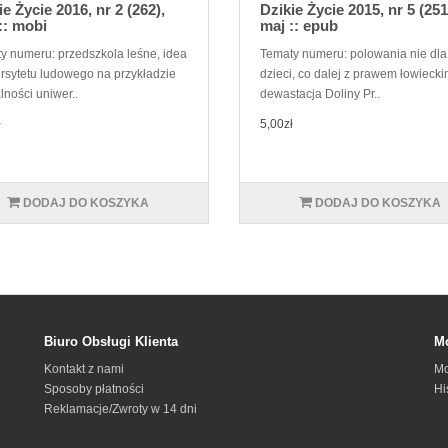
ie Życie 2016, nr 2 (262),
Dzikie Życie 2015, nr 5 (251
 :: mobi
maj :: epub
y numeru: przedszkola leśne, idea
Tematy numeru: polowania nie dla
rsytetu ludowego na przykładzie
dzieci, co dalej z prawem łowiecki
lności uniwer..
dewastacja Doliny Pr..
ł
5,00zł
DODAJ DO KOSZYKA
DODAJ DO KOSZYKA
Biuro Obsługi Klienta
Mo
Kontakt z nami
Mo
Sposoby płatności
Hi
Reklamacje/Zwroty w 14 dni