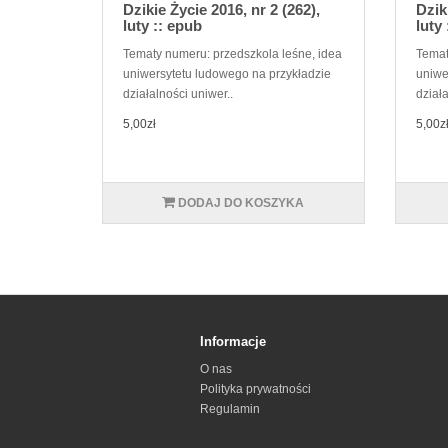
Dzikie Życie 2016, nr 2 (262),
Dzik
luty :: epub
luty
Tematy numeru: przedszkola leśne, idea
Temat
uniwersytetu ludowego na przykładzie
uniwe
działalności uniwer..
działa
5,00zł
5,00z
DODAJ DO KOSZYKA
Informacje
O nas
Polityka prywatności
Regulamin