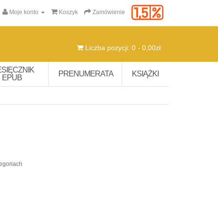
Moje konto
Koszyk
Zamówienie
Liczba pozycji: 0 - 0,00zł
ESIĘCZNIK
PRENUMERATA
KSIĄŻKI
EPUB
egoriach