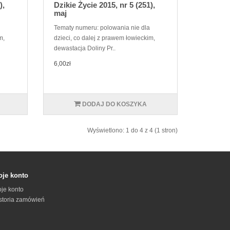
),
Dzikie Życie 2015, nr 5 (251),
maj
Tematy numeru: polowania nie dla
m,
dzieci, co dalej z prawem łowieckim,
dewastacja Doliny Pr..
6,00zł
DODAJ DO KOSZYKA
Wyświetlono: 1 do 4 z 4 (1 stron)
je konto
je konto
storia zamówień