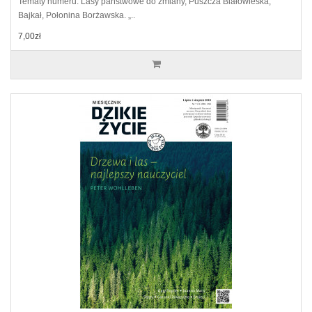
Tematy numeru: Lasy państwowe do zmiany, Puszcza Białowieska,
Bajkał, Połonina Borżawska. „..
7,00zł