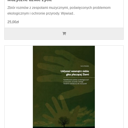
Zbiór rozmów z zespołami muzycznymi, poświęconych problemom
ekologicznym i ochronie przyrody. Wywiad..
25,00zł