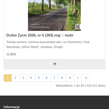
Dzikie Życie 2026, nr 5 (383) maj :: mobi
Tematy numeru: ochrona kaszubskiej alei, Lex Romowicz, Park
Narodowy „Ujście Warty”, wystawa „Drugie..
11,00zł
1
2
3
4
5
6
7
8
9
>
>|
Wyświetlono: 1 do 20 z 424 (22 stron)
Informacje