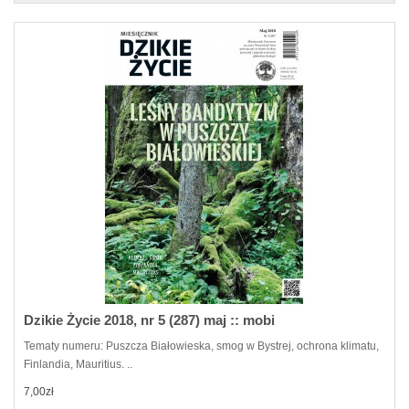
Dzikie Życie 2018, nr 5 (287) maj :: mobi
Tematy numeru: Puszcza Białowieska, smog w Bystrej, ochrona klimatu,
Finlandia, Mauritius. ..
7,00zł