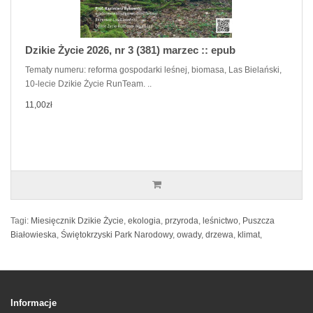
Dzikie Życie 2026, nr 3 (381) marzec :: epub
Tematy numeru: reforma gospodarki leśnej, biomasa, Las Bielański,
10-lecie Dzikie Życie RunTeam. ..
11,00zł
Tagi:
Miesięcznik Dzikie Życie
,
ekologia
,
przyroda
,
leśnictwo
,
Puszcza
Białowieska
,
Świętokrzyski Park Narodowy
,
owady
,
drzewa
,
klimat
,
Informacje