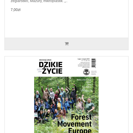
żeglarstwo, Mazury, mikroplastik. „..
7,00zł