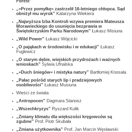
Forest”
„»Przez pomyłkę« zastrzelił 16-letniego chłopca. Sąd
obniżył mu wyrok”
Katarzyna Wiekiera
„Najwyższa Izba Kontroli wzywa premiera Mateusza
Morawieckiego do usunięcia bezprawia w
Świętokrzyskim Parku Narodowym”
Łukasz Misiuna
„Wild Power”
Łukasz Wójcicki
„O pająkach w środowisku i w edukacji”
Łukasz
Fuglewicz
„O starym dębie, wiejskich przydrożach i ważnych
wnioskach”
Sylwia Ufnalska
„»Duch śniegów« i mistyka natury”
Bartłomiej Knosala
„Pałac pośród starych lip i pradziejowych
osobliwości”
Łukasz Musiuna
Wieści ze świata
„Antropocen”
Dagmara Stanosz
„Wszechkryzys”
Ryszard Kulik
„Zmiany klimatu dla większości kręgowców są
zgubne”
Prof. Piotr Skubała
„Zmiana użytkownika”
Prof. Jan Marcin Węsławski