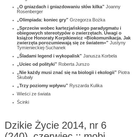
„O gniazdach i gniazdowaniu słów kilka”
Joanny
Rosenberger
„Olimpiada: koniec gry”
Grzegorza Bożka
„Sprzeciw wobec kartezjańskiego paradygmatu i
obiegowych stereotypów o zwierzętach. Uwagi o
książce Honoraty Korpikiewicz »Biokomunikacja. Jak
zwierzęta porozumiewają się ze światem«”
Justyny
Tymienieckiej-Suchanek
„Śladami legend i wykopalisk”
Janusza Korbela
„Uciec od polityki”
Roberta Jurszo
„Nie każdy musi znać się na biologii i ekologii”
Piotra
Skubały
„Trzy poziomy wpływu”
Ryszarda Kulika
Wieści ze świata
Ścinki
Dzikie Życie 2014, nr 6
(240), czerwiec :: mobi