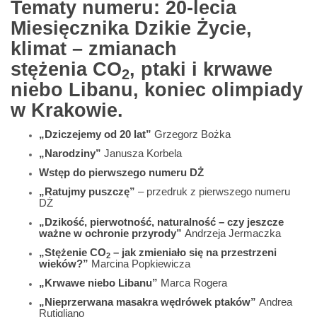
Tematy numeru: 20-lecia
Miesięcznika Dzikie Życie,
klimat – zmianach
stężenia CO
, ptaki i krwawe
2
niebo Libanu, koniec olimpiady
w Krakowie.
„Dziczejemy od 20 lat”
Grzegorz Bożka
„Narodziny”
Janusza Korbela
Wstęp do pierwszego numeru DŻ
„Ratujmy puszczę”
– przedruk z pierwszego numeru
DŻ
„Dzikość, pierwotność, naturalność – czy jeszcze
ważne w ochronie przyrody”
Andrzeja Jermaczka
„Stężenie CO
– jak zmieniało się na przestrzeni
2
wieków?”
Marcina Popkiewicza
„Krwawe niebo Libanu”
Marca Rogera
„Nieprzerwana masakra wędrówek ptaków”
Andrea
Rutigliano