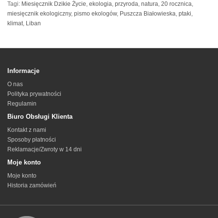
Tagi:
Miesięcznik Dzikie Życie
,
ekologia
,
przyroda
,
natura
,
20 rocznica
,
miesięcznik ekologiczny
,
pismo ekologów
,
Puszcza Białowieska
,
ptaki
,
klimat
,
Liban
Informacje
O nas
Polityka prywatności
Regulamin
Biuro Obsługi Klienta
Kontakt z nami
Sposoby płatności
Reklamacje/Zwroty w 14 dni
Moje konto
Moje konto
Historia zamówień