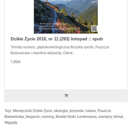
Dzikie Życie 2018, nr 11 (293) listopad :: epub
Tematy numeru: głębokoekologiczna filozofia sportu, Puszcza
Białowieska i manifest aktywisty, Ostroł..
7,00zł
Tagi:
Miesięcznik Dzikie Życie
,
ekologia
,
przyroda
,
natura
,
Puszcza
Białowieska
,
bieganie
,
running
,
Beskid Niski
,
Łemkowyna
,
wampiry
,
klimat
,
Węgajty