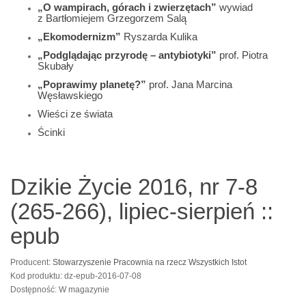
„O wampirach, górach i zwierzętach”
wywiad
z Bartłomiejem Grzegorzem Salą
„Ekomodernizm”
Ryszarda Kulika
„Podglądając przyrodę – antybiotyki”
prof. Piotra
Skubały
„Poprawimy planetę?”
prof. Jana Marcina
Węsławskiego
Wieści ze świata
Ścinki
Dzikie Życie 2016, nr 7-8
(265-266), lipiec-sierpień ::
epub
Producent:
Stowarzyszenie Pracownia na rzecz Wszystkich Istot
Kod produktu: dz-epub-2016-07-08
Dostępność: W magazynie