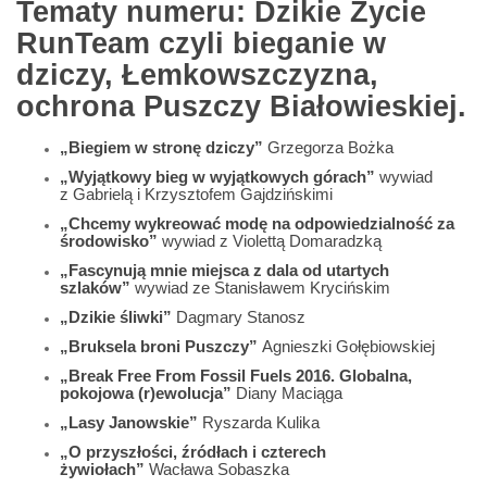
Tematy numeru: Dzikie Życie
RunTeam czyli bieganie w
dziczy, Łemkowszczyzna,
ochrona Puszczy Białowieskiej.
„Biegiem w stronę dziczy”
Grzegorza Bożka
„Wyjątkowy bieg w wyjątkowych górach”
wywiad
z Gabrielą i Krzysztofem Gajdzińskimi
„Chcemy wykreować modę na odpowiedzialność za
środowisko”
wywiad z Violettą Domaradzką
„Fascynują mnie miejsca z dala od utartych
szlaków”
wywiad ze Stanisławem Krycińskim
„Dzikie śliwki”
Dagmary Stanosz
„Bruksela broni Puszczy”
Agnieszki Gołębiowskiej
„Break Free From Fossil Fuels 2016. Globalna,
pokojowa (r)ewolucja”
Diany Maciąga
„Lasy Janowskie”
Ryszarda Kulika
„O przyszłości, źródłach i czterech
żywiołach”
Wacława Sobaszka