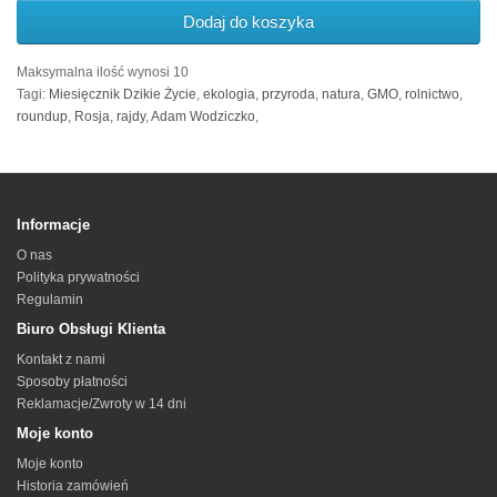
Dodaj do koszyka
Maksymalna ilość wynosi 10
Tagi:
Miesięcznik Dzikie Życie
,
ekologia
,
przyroda
,
natura
,
GMO
,
rolnictwo
,
roundup
,
Rosja
,
rajdy
,
Adam Wodziczko
,
Informacje
O nas
Polityka prywatności
Regulamin
Biuro Obsługi Klienta
Kontakt z nami
Sposoby płatności
Reklamacje/Zwroty w 14 dni
Moje konto
Moje konto
Historia zamówień