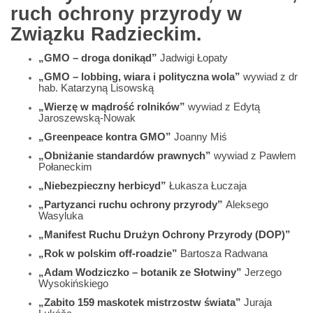
ruch ochrony przyrody w
Związku Radzieckim.
„GMO – droga donikąd”
Jadwigi Łopaty
„GMO – lobbing, wiara i polityczna wola”
wywiad z dr
hab. Katarzyną Lisowską
„Wierzę w mądrość rolników”
wywiad z Edytą
Jaroszewską-Nowak
„Greenpeace kontra GMO”
Joanny Miś
„Obniżanie standardów prawnych”
wywiad z Pawłem
Połaneckim
„Niebezpieczny herbicyd”
Łukasza Łuczaja
„Partyzanci ruchu ochrony przyrody”
Aleksego
Wasyluka
„Manifest Ruchu Drużyn Ochrony Przyrody (DOP)”
„Rok w polskim off-roadzie”
Bartosza Radwana
„Adam Wodziczko – botanik ze Słotwiny”
Jerzego
Wysokińskiego
„Zabito 159 maskotek mistrzostw świata”
Juraja