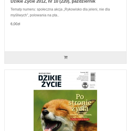
Dzikie Życie 2012, nr 10 (220), październik
Tematy numeru: społeczna akcja „Rykowisko dla jeleni, nie dla
myśliwych”, polowania na pta..
6,00zł