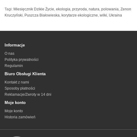
Tagi:
Miesięcznik Dzikie Życie
,
ekologia
,
przyroda
,
natura
,
polowania
,
Zenon
Kruczyński
,
Puszcza Białowieska
,
korytarze ekologiczne
,
wilki
,
Ukraina
Informacje
O nas
Polityka prywatności
Regulamin
Biuro Obsługi Klienta
Kontakt z nami
Sposoby płatności
Reklamacje/Zwroty w 14 dni
Moje konto
Moje konto
Historia zamówień