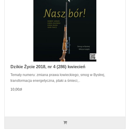
Dzikie Życie 2018, nr 4 (286) kwiecień
Tematy numeru: zmiana prawa łowieckiego, smog w Bystrej,
transformacja energetyczna, ptaki a śmieci,..
10,00zł