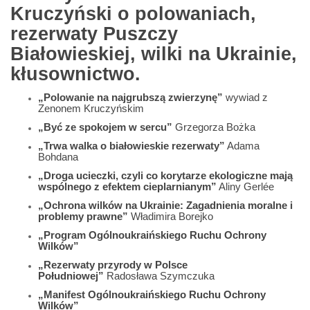
Kruczyński o polowaniach,
rezerwaty Puszczy
Białowieskiej, wilki na Ukrainie,
kłusownictwo.
„Polowanie na najgrubszą zwierzynę”
wywiad z
Zenonem Kruczyńskim
„Być ze spokojem w sercu”
Grzegorza Bożka
„Trwa walka o białowieskie rezerwaty”
Adama
Bohdana
„Droga ucieczki, czyli co korytarze ekologiczne mają
wspólnego z efektem cieplarnianym”
Aliny Gerlée
„Ochrona wilków na Ukrainie: Zagadnienia moralne i
problemy prawne”
Władimira Borejko
„Program Ogólnoukraińskiego Ruchu Ochrony
Wilków”
„Rezerwaty przyrody w Polsce
Południowej”
Radosława Szymczuka
„Manifest Ogólnoukraińskiego Ruchu Ochrony
Wilków”