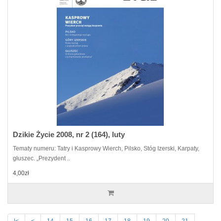
Dzikie Życie 2008, nr 2 (164), luty
Tematy numeru: Tatry i Kasprowy Wierch, Pilsko, Stóg Izerski, Karpaty,
głuszec. „Prezydent ..
4,00zł
|<
<
14
15
16
17
18
19
20
21