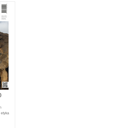
)
h
 etyka