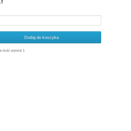
ł
Dodaj do koszyka
 ilość wynosi 1