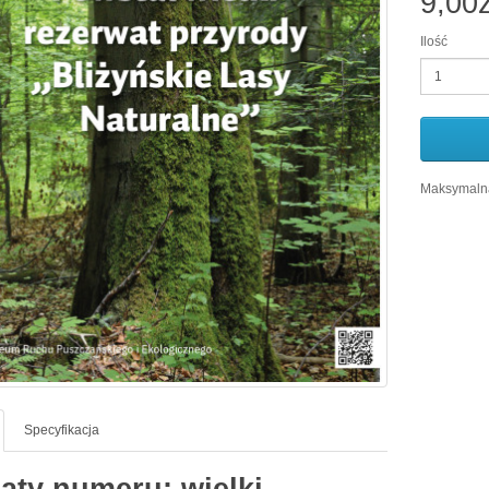
9,00z
Ilość
Maksymalna
Specyfikacja