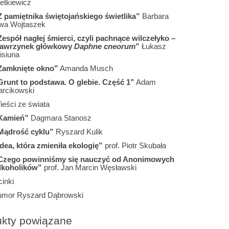
etkiewicz
Z pamiętnika świętojańskiego świetlika”
Barbara
wa Wojtaszek
Zespół nagłej śmierci, czyli pachnące wilczełyko –
awrzynek główkowy
Daphne cneorum
”
Łukasz
isiuna
Zamknięte okno”
Amanda Musch
Grunt to podstawa. O glebie. Część 1”
Adam
arcikowski
ieści ze świata
Kamień”
Dagmara Stanosz
Mądrość cyklu”
Ryszard Kulik
Idea, która zmieniła ekologię”
prof. Piotr Skubała
Czego powinniśmy się nauczyć od Anonimowych
lkoholików”
prof. Jan Marcin Węsławski
inki
umor Ryszard Dąbrowski
ukty powiązane