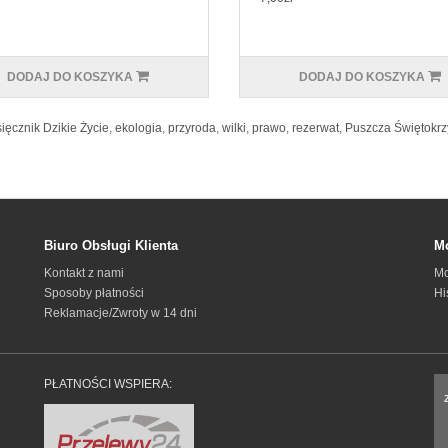
DODAJ DO KOSZYKA
DODAJ DO KOSZYKA
ięcznik Dzikie Życie
,
ekologia
,
przyroda
,
wilki
,
prawo
,
rezerwat
,
Puszcza Świętokrz
Biuro Obsługi Klienta
Mo
Kontakt z nami
Mo
Sposoby płatności
Hi
Reklamacje/Zwroty w 14 dni
PŁATNOŚCI WSPIERA: