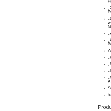
Pi
„
E
„
w
M
„
„
B
W
„
„
„
„
A
Śc
h
Prod