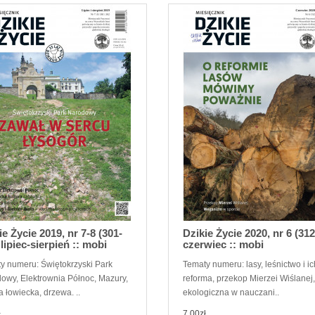
ie Życie 2019, nr 7-8 (301-
Dzikie Życie 2020, nr 6 (312
 lipiec-sierpień :: mobi
czerwiec :: mobi
y numeru: Świętokrzyski Park
Tematy numeru: lasy, leśnictwo i ic
owy, Elektrownia Północ, Mazury,
reforma, przekop Mierzei Wiślanej,
a łowiecka, drzewa. ..
ekologiczna w nauczani..
ł
7,00zł