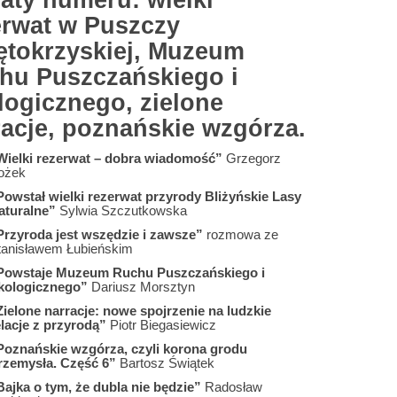
aty numeru: wielki
erwat w Puszczy
ętokrzyskiej, Muzeum
hu Puszczańskiego i
logicznego, zielone
racje, poznańskie wzgórza.
Wielki rezerwat – dobra wiadomość”
Grzegorz
ożek
Powstał wielki rezerwat przyrody Bliżyńskie Lasy
aturalne”
Sylwia Szczutkowska
Przyroda jest wszędzie i zawsze”
rozmowa ze
tanisławem Łubieńskim
Powstaje Muzeum Ruchu Puszczańskiego i
kologicznego”
Dariusz Morsztyn
Zielone narracje: nowe spojrzenie na ludzkie
elacje z przyrodą”
Piotr Biegasiewicz
Poznańskie wzgórza, czyli korona grodu
rzemysła. Część 6”
Bartosz Świątek
Bajka o tym, że dubla nie będzie”
Radosław