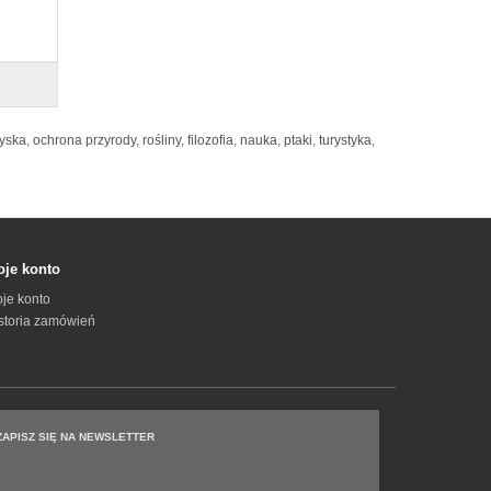
yska
,
ochrona przyrody
,
rośliny
,
filozofia
,
nauka
,
ptaki
,
turystyka
,
je konto
je konto
storia zamówień
ZAPISZ SIĘ NA NEWSLETTER