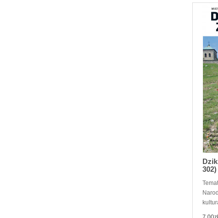
Dzik
302)
Temat
Narod
kultur
7,00z