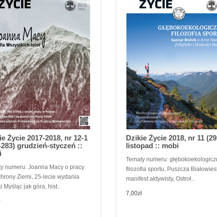
ie Życie 2017-2018, nr 12-1
Dzikie Życie 2018, nr 11 (29
-283) grudzień-styczeń ::
listopad :: mobi
i
Tematy numeru: głębokoekologicz
y numeru: Joanna Macy o pracy
filozofia sportu, Puszcza Białowies
chrony Ziemi, 25-lecie wydania
manifest aktywisty, Ostroł..
i Myśląc jak góra, hist..
7,00zł
ł