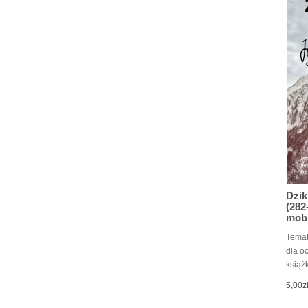
Dzik
(282
mob
Temat
dla o
książk
5,00z