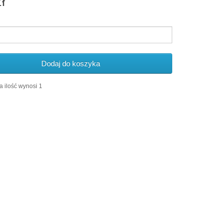
ł
Dodaj do koszyka
 ilość wynosi 1