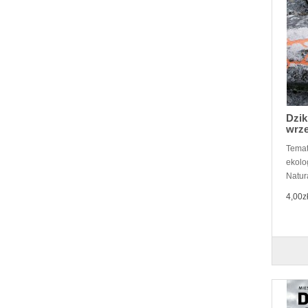
Dzik
wrze
Temat
ekolo
Natura
4,00z