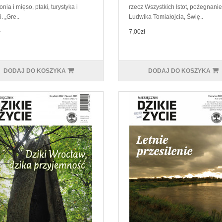
ia i mięso, ptaki, turystyka i
rzecz Wszystkich Istot, pożegnanie
. „Gre..
Ludwika Tomiałojcia, Świę..
ł
7,00zł
DODAJ DO KOSZYKA
DODAJ DO KOSZYKA