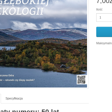
7,00z
Ilość
Maksymalna
Specyfikacja