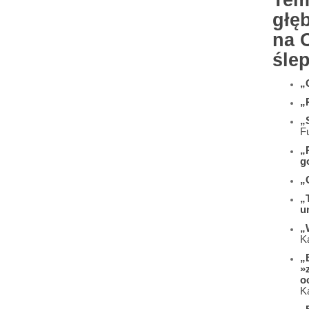
Tem
głęb
na 
ślep
„
„
„
F
„
g
„
„
u
„
K
„
»
o
K