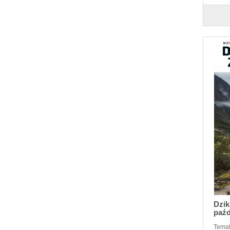
Dzik
paźd
Tematy