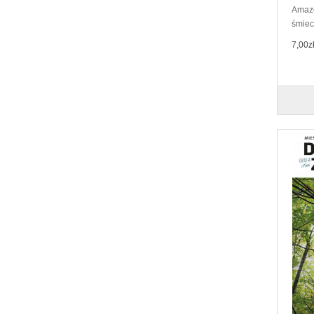
Amazon
śmieci
7,00z