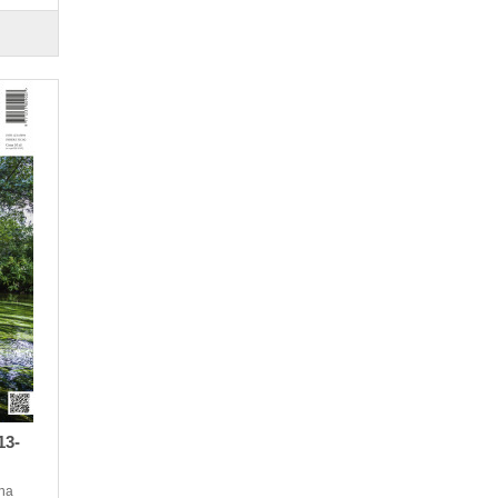
13-
na