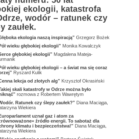
aty numeru: 50 lat
okiej ekologii, katastrofa
Odrze, wodór – ratunek czy
y zaułek.
Głęboka ekologia naszą inspiracją”
Grzegorz Bożek
Pół wieku głębokiej ekologii”
Monika Kowalczyk
Serce głębokiej ekologii”
Magdalena Mateja-
urmanik
Pół wieku głębokiej ekologii – a świat ma się coraz
orzej”
Ryszard Kulik
Cenna lekcja od złotych alg”
Krzysztof Okrasiński
Takiej skali katastrofy w Odrze można było
niknąć”
rozmowa z Robertem Wawrętym
Wodór. Ratunek czy ślepy zaułek?”
Diana Maciąga,
atarzyna Wiekiera
Europarlament uznał gaz i atom za
zrównoważone« źródło energii. To sabotaż dla
chrony klimatu i bezpieczeństwa!”
Diana Maciąga,
atarzyna Wiekiera