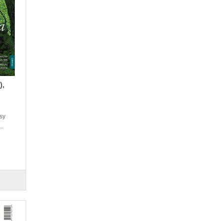
),
sy
..