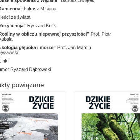
Bliskie spotkania z wężami”
Bartosz Świątek
Kamienna”
Łukasz Misiuna
ieści ze świata
Rezyliencja”
Ryszard Kulik
Rośliny w obliczu niepewnej przyszłości”
Prof. Piotr
kubała
Ekologia głęboka i morze”
Prof. Jan Marcin
ęsławski
inki
umor Ryszard Dąbrowski
ukty powiązane