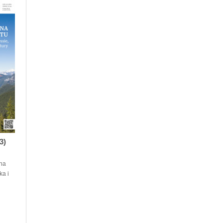
3)
na
ka i