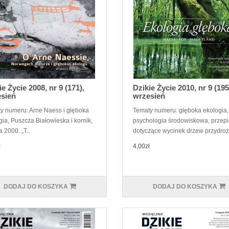
ie Życie 2008, nr 9 (171),
Dzikie Życie 2010, nr 9 (195
sień
wrzesień
y numeru: Arne Naess i głęboka
Tematy numeru: głęboka ekologia,
gia, Puszcza Białowieska i kornik,
psychologia środowiskowa, przepi
 2000. „T..
dotyczące wycinek drzew przydroż
ł
4,00zł
DODAJ DO KOSZYKA
DODAJ DO KOSZYKA