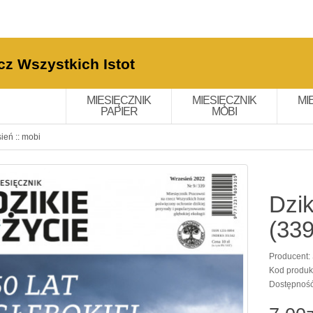
cz Wszystkich Istot
MIESIĘCZNIK
MIESIĘCZNIK
MI
PAPIER
MOBI
ień :: mobi
Dzik
(339
Producent:
Kod produk
Dostępnoś