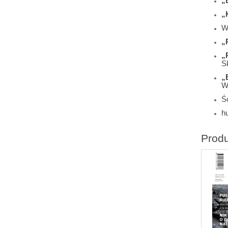
„
„
W
„
„
S
„
W
Śc
h
Prod