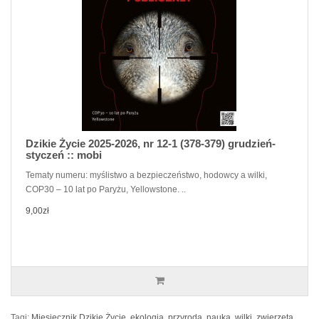
Dzikie Życie 2025-2026, nr 12-1 (378-379) grudzień-
styczeń :: mobi
Tematy numeru: myślistwo a bezpieczeństwo, hodowcy a wilki,
COP30 – 10 lat po Paryżu, Yellowstone. ..
9,00zł
Tagi:
Miesięcznik Dzikie Życie
,
ekologia
,
przyroda
,
nauka
,
wilki
,
zwierzęta
,