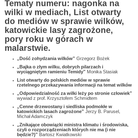
Tematy numeru: nagonka na
wilki w mediach, List otwarty
do mediów w sprawie wilków,
katowickie lasy zagrożone,
pory roku w górach w
malarstwie.
„Dość zohydzania wilków”
Grzegorz Bożek
„Bajka o złym wilku, dobrych pilarzach i
wyciągniętym ramieniu Temidy”
Monika Stasiak
List otwarty do polskich mediów w sprawie
rzetelnego przekazywania informacji na temat wilków
„Odpowiedzialność za wilki leży po stronie człowiek”
wywiad z prof. Krzysztofem Schmidtem
„Cenne drzewostany i siedliska podmokłe w
katowickich lasach zagrożone”
Jerzy B. Parusel,
Michał Adamczyk
„Znikające obowiązki ministra klimatu i środowiska,
czyli o rozporządzeniach których nie ma (i nie
będzie?)”
Bartosz Kwiatkowski