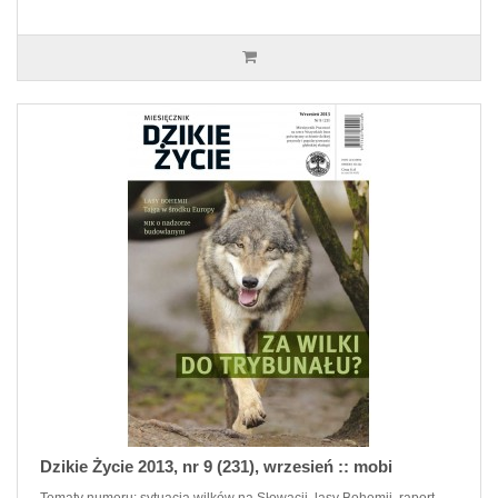
Dzikie Życie 2013, nr 9 (231), wrzesień :: mobi