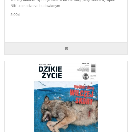
Tematy numeru: sytuacja wilków na Słowacji, lasy Bohemii, raport
NIK-u o nadzorze budowlanym. ..
5,00zł