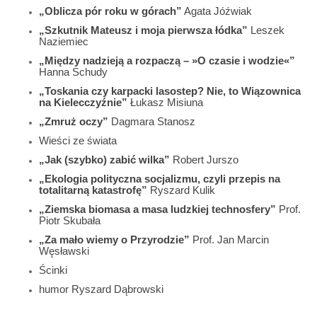
„Oblicza pór roku w górach”
Agata Jóźwiak
„Szkutnik Mateusz i moja pierwsza łódka”
Leszek
Naziemiec
„Między nadzieją a rozpaczą – »O czasie i wodzie«”
Hanna Schudy
„Toskania czy karpacki lasostep? Nie, to Wiązownica
na Kielecczyźnie”
Łukasz Misiuna
„Zmruż oczy”
Dagmara Stanosz
Wieści ze świata
„Jak (szybko) zabić wilka”
Robert Jurszo
„Ekologia polityczna socjalizmu, czyli przepis na
totalitarną katastrofę”
Ryszard Kulik
„Ziemska biomasa a masa ludzkiej technosfery”
Prof.
Piotr Skubała
„Za mało wiemy o Przyrodzie”
Prof. Jan Marcin
Węsławski
Ścinki
humor Ryszard Dąbrowski