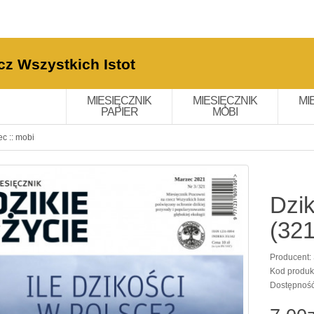
cz Wszystkich Istot
MIESIĘCZNIK
MIESIĘCZNIK
MI
PAPIER
MOBI
ec :: mobi
Dzik
(321
Producent:
Kod produk
Dostępnoś