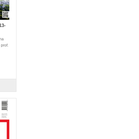
13-
na
 prof.