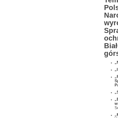
Tem
Pol
Nar
wyr
Spr
och
Biał
gór
„
„
„
S
P
„
„
w
S
„