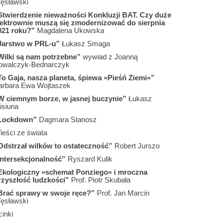
ęsławski
Stwierdzenie nieważności Konkluzji BAT. Czy duże
lektrownie muszą się zmodernizować do sierpnia
021 roku?”
Magdalena Ukowska
Jarstwo w PRL-u”
Łukasz Smaga
Wilki są nam potrzebne”
wywiad z Joanną
owalczyk-Bednarczyk
To Gaja, nasza planeta, śpiewa »Pieśń Ziemi«”
arbara Ewa Wojtaszek
W ciemnym borze, w jasnej buczynie”
Łukasz
isiuna
Lockdown”
Dagmara Stanosz
ieści ze świata
Odstrzał wilków to ostateczność”
Robert Jurszo
Intersekcjonalność”
Ryszard Kulik
Ekologiczny »schemat Ponziego« i mroczna
rzyszłość ludzkości”
Prof. Piotr Skubała
Brać sprawy w swoje ręce?”
Prof. Jan Marcin
ęsławski
inki