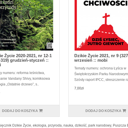
ie Życie 2020-2021, nr 12-1
Dzikie Życie 2021, nr 9 (327
-319) grudzień-styczeń ::
wrzesień :: mobi
i
Tematy numeru: ochrona Łyśca w
y numeru: reforma leśnictwa,
Świętokrzyskim Parku Narodowym
łanie Vandany Shivy, komiksowa
Szósty raport IPCC, streszczenie r
gia „Ostatnie drzewo”, s..
7,00zł
ł
DODAJ DO KOSZYKA
DODAJ DO KOSZYKA
ięcznik Dzikie Życie
,
ekologia
,
przyroda
,
nauka
,
dzikość
,
park narodowy
,
Puszcza 