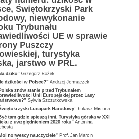
aty numeru: dzikość w
sce, Świętokrzyski Park
odowy, niewykonanie
oku Trybunału
awiedliwości UE w sprawie
rony Puszczy
owieskiej, turystyka
ska, jarstwo w PRL.
Na dziko”
Grzegorz Bożek
Ile dzikości w Polsce?”
Andrzej Jermaczek
Polska znów stanie przed Trybunałem
prawiedliwości Unii Europejskiej przez Lasy
aństwowe?”
Sylwia Szczutkowska
Świętokrzyski Lunapark Narodowy”
Łukasz Misiuna
Być tam gdzie spieszą inni. Turystyka górska w XXI
ieku z uwzględnieniem 2020 roku”
Antonina
ebesta
Moi norwescy nauczyciele”
Prof. Jan Marcin