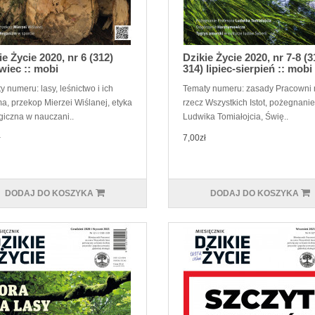
ie Życie 2020, nr 6 (312)
Dzikie Życie 2020, nr 7-8 (3
wiec :: mobi
314) lipiec-sierpień :: mobi
 numeru: lasy, leśnictwo i ich
Tematy numeru: zasady Pracowni 
ma, przekop Mierzei Wiślanej, etyka
rzecz Wszystkich Istot, pożegnanie
giczna w nauczani..
Ludwika Tomiałojcia, Świę..
ł
7,00zł
DODAJ DO KOSZYKA
DODAJ DO KOSZYKA