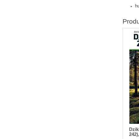
h
Prod
Dzik
242),