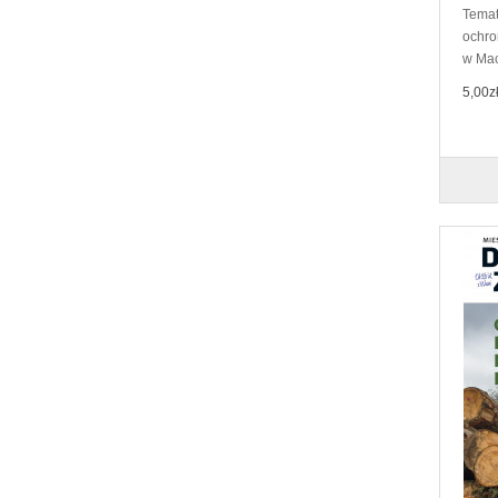
Temat
ochro
w Mace
5,00z