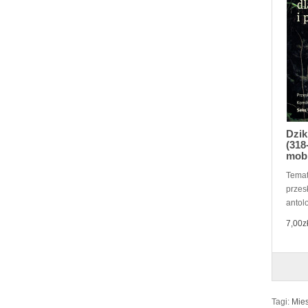
Dzik
(318
mob
Temat
przes
antolo
7,00z
Tagi:
Mies