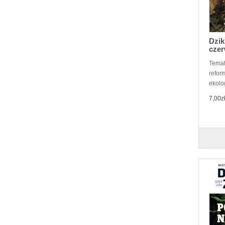
Dzik
czer
Tematy
refor
ekolo
7,00z