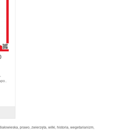
)
,
apo..
Białowieska
,
prawo
,
zwierzęta
,
wilki
,
historia
,
wegetarianizm
,