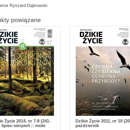
umor Ryszard Dąbrowski
ukty powiązane
ie Życie 2014, nr 7-8 (241-
Dzikie Życie 2011, nr 10 (20
 lipiec-sierpień :: mobi
październik