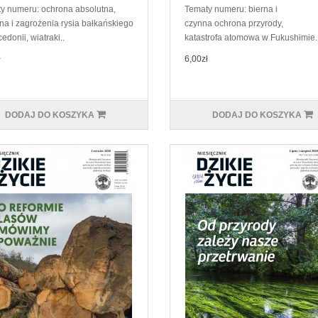
y numeru: ochrona absolutna,
Tematy numeru: bierna i
na i zagrożenia rysia bałkańskiego
czynna ochrona przyrody,
donii, wiatraki..
katastrofa atomowa w Fukushimie.
ł
6,00zł
DODAJ DO KOSZYKA
DODAJ DO KOSZYKA