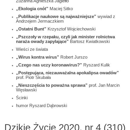
Zuzanna Agnieszka Jagiełło
„Ekologia cnót”
Maciej Sitko
„Publikacje naukowe są najważniejsze”
wywiad z
Andrzejem Jermaczkiem
„Ostatni Bunt”
Krzysztof Wojciechowski
„Pszczoły w rzepaku, czyli jak minister rolnictwa
naraża owady zapylające”
Bartosz Kwiatkowski
Wieści ze świata
„Wirus kontra wirus”
Robert Jurszo
„Czego nas uczy koronawirus?”
Ryszard Kulik
„Postępująca, niezauważalna apokalipsa owadów”
prof. Piotr Skubała
„Nieszczęścia to poważna sprawa”
prof. Jan Marcin
Węsławski
Ścinki
humor Ryszard Dąbrowski
Dzikie Życie 2020, nr 4 (310)