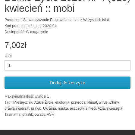
kwiecień :: mobi
Producent:
Stowarzyszenie Pracownia na rzecz Wszystkich Istot
Kod produktu: dz-mobi-2020-04
Dostępność: W magazynie
7,00zł
Ilość
Dodaj do koszyka
Maksymalna ilość wynosi 1
Tagi:
Miesięcznik Dzikie Życie
,
ekologia
,
przyroda
,
klimat
,
wirus
,
Chiny
,
prawa zwierząt
,
prawo
,
Ukraina
,
nauka
,
pszczoły
,
śmieci
,
Azja
,
zwierzęta
,
Tasmania
,
plastik
,
owady
,
ASF
,