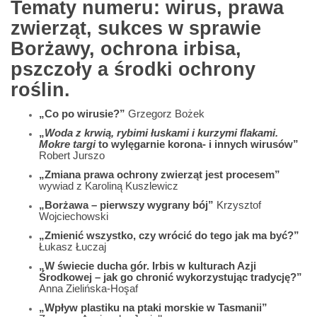
Tematy numeru: wirus, prawa
zwierząt, sukces w sprawie
Borżawy, ochrona irbisa,
pszczoły a środki ochrony
roślin.
„Co po wirusie?”
Grzegorz Bożek
„
Woda z krwią, rybimi łuskami i kurzymi flakami.
Mokre targi
to wylęgarnie korona- i innych wirusów”
Robert Jurszo
„Zmiana prawa ochrony zwierząt jest procesem”
wywiad z Karoliną Kuszlewicz
„Borżawa – pierwszy wygrany bój”
Krzysztof
Wojciechowski
„Zmienić wszystko, czy wrócić do tego jak ma być?”
Łukasz Łuczaj
„W świecie ducha gór. Irbis w kulturach Azji
Środkowej – jak go chronić wykorzystując tradycję?”
Anna Zielińska-Hoşaf
„Wpływ plastiku na ptaki morskie w Tasmanii”