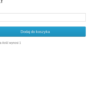
ł
Dodaj do koszyka
 ilość wynosi 1