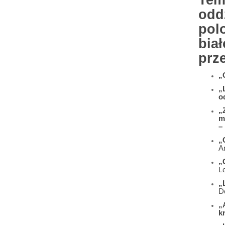
Tem
odd
pol
biał
prz
„
„
o
„
m
–
„
A
„
L
„
D
„
k