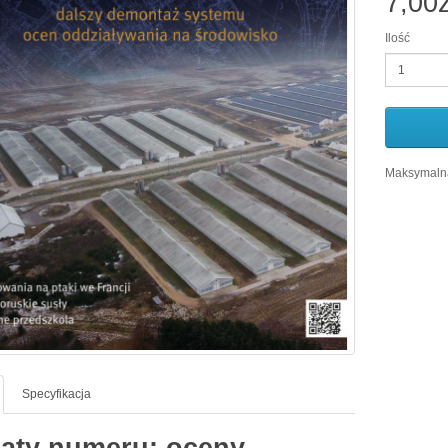
7,00z
Ilość
Maksymalna
Specyfikacja