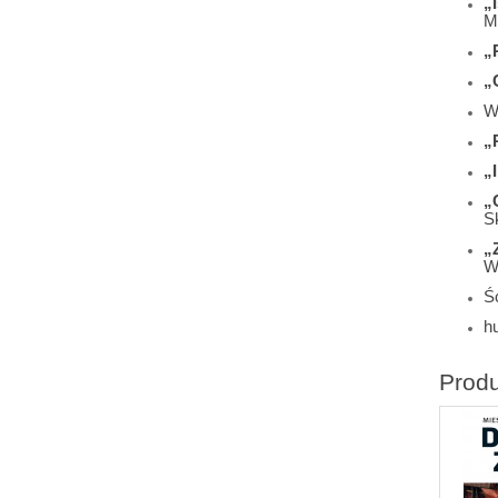
„
M
„
„
W
„
„
„
S
„
W
Śc
h
Prod