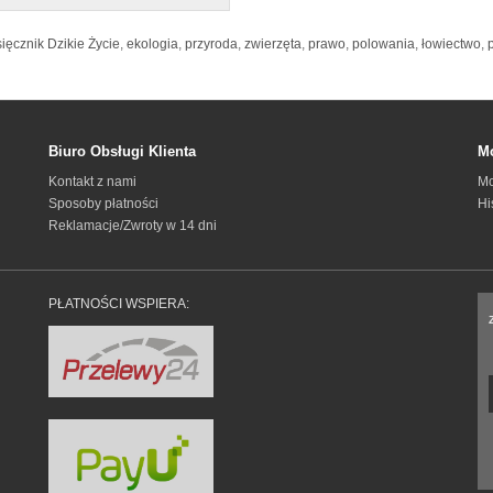
ięcznik Dzikie Życie
,
ekologia
,
przyroda
,
zwierzęta
,
prawo
,
polowania
,
łowiectwo
,
p
Biuro Obsługi Klienta
Mo
Kontakt z nami
Mo
Sposoby płatności
Hi
Reklamacje/Zwroty w 14 dni
PŁATNOŚCI WSPIERA: