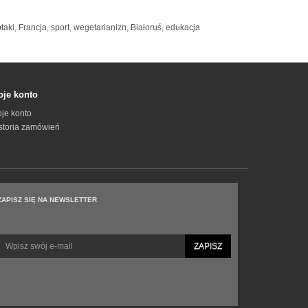
taki
,
Francja
,
sport
,
wegetarianizn
,
Białoruś
,
edukacja
je konto
je konto
storia zamówień
ZAPISZ SIĘ NA NEWSLETTER
ZAPISZ