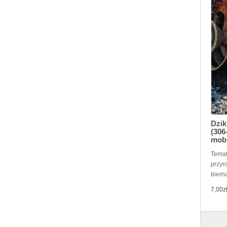
Dzik
(306
mob
Temat
przyr
biern
7,00z