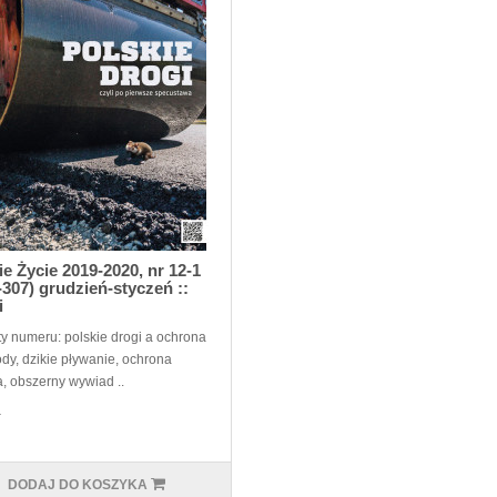
ie Życie 2019-2020, nr 12-1
-307) grudzień-styczeń ::
i
y numeru: polskie drogi a ochrona
ody, dzikie pływanie, ochrona
a, obszerny wywiad ..
ł
DODAJ DO KOSZYKA