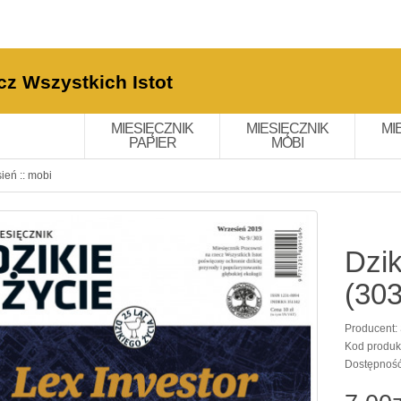
cz Wszystkich Istot
MIESIĘCZNIK
MIESIĘCZNIK
MI
PAPIER
MOBI
ień :: mobi
Dzik
(303
Producent:
Kod produk
Dostępnoś