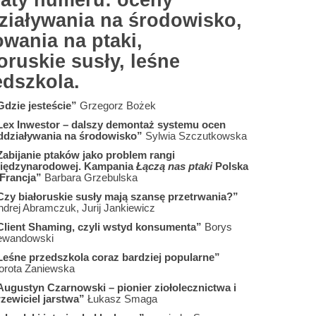
aty numeru: oceny
ziaływania na środowisko,
owania na ptaki,
oruskie susły, leśne
edszkola.
Gdzie jesteście”
Grzegorz Bożek
Lex Inwestor – dalszy demontaż systemu ocen
ddziaływania na środowisko”
Sylwia Szczutkowska
Zabijanie ptaków jako problem rangi
iędzynarodowej. Kampania
Łączą nas ptaki
Polska
 Francja”
Barbara Grzebulska
Czy białoruskie susły mają szansę przetrwania?”
ndrej Abramczuk, Jurij Jankiewicz
Client Shaming, czyli wstyd konsumenta”
Borys
ewandowski
Leśne przedszkola coraz bardziej popularne”
orota Zaniewska
Augustyn Czarnowski – pionier ziołolecznictwa i
rzewiciel jarstwa”
Łukasz Smaga