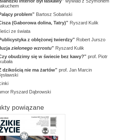
Islandzki interior był łaskawy”
wywiad z Szymonem
akuchem
Palący problem”
Bartosz Sobański
Cisza (Gaborowa dolina, Tatry)”
Ryszard Kulik
ieści ze świata
Publicystyka z oblężonej twierdzy”
Robert Jurszo
Iluzja
zielonego wzrostu
”
Ryszard Kulik
Czy obudzimy się w świecie bez kawy?”
prof. Piotr
kubała
Z dzikością nie ma żartów”
prof. Jan Marcin
ęsławski
inki
umor Ryszard Dąbrowski
ukty powiązane