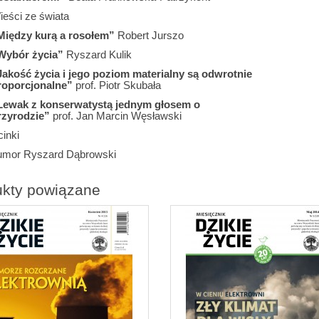
ieści ze świata
Między kurą a rosołem”
Robert Jurszo
Wybór życia”
Ryszard Kulik
Jakość życia i jego poziom materialny są odwrotnie
roporcjonalne”
prof. Piotr Skubała
Lewak z konserwatystą jednym głosem o
rzyrodzie”
prof. Jan Marcin Węsławski
inki
umor Ryszard Dąbrowski
ukty powiązane