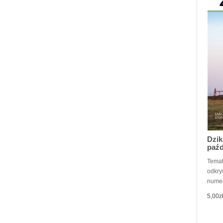
Dzik
paźd
Temat
odkry
numer
5,00z