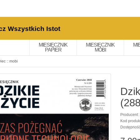
cz Wszystkich Istot
MIESIĘCZNIK
MIESIĘCZNIK
MI
PAPIER
MOBI
iec :: mobi
Dzik
(288
Producent:
Kod produk
Dostępnoś