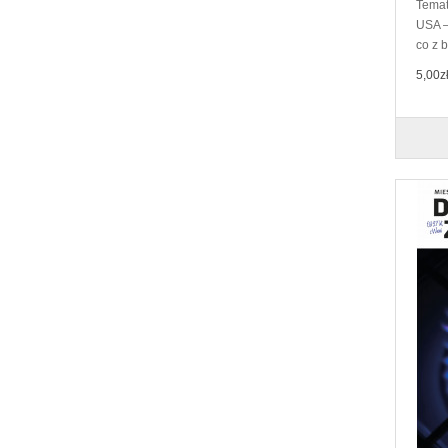
Temat
USA –
co z 
5,00z