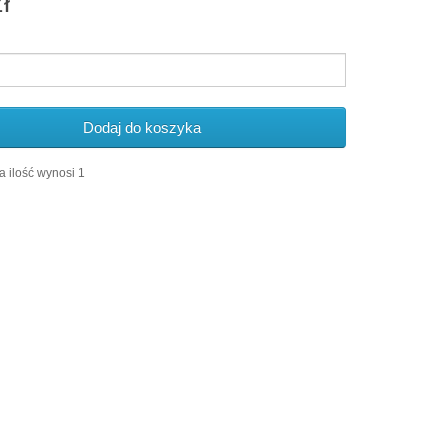
ł
Dodaj do koszyka
 ilość wynosi 1