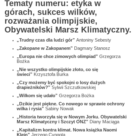
Tematy numeru: etyka w
górach, sukces wilków,
rozważania olimpijskie,
Obywatelski Marsz Klimatyczny.
„Trudny czas dla ludzi gór”
Antoniny Sebesty
„Zakopane w Zakopanem”
Dagmary Stanosz
„Europa nie chce zimowych olimpiad”
Grzegorza
Bożka
„Nie wszystko olimpijskie złoto, co się
świeci”
Krzysztofa Burka
„Czy możemy być spokojni o losy dużych
drapieżników?”
Sylwii Szczutkowskiej
„Wilkom się udało”
Grzegorza Bożka
„Dzikie jest piękne. Co nowego w sprawie ochrony
wilka i rysia”
Sabiny Nowak
„Historia tworzyła się w Nowym Jorku. Obywatelski
Marsz Klimatyczny i Szczyt ONZ”
Diany Maciąga
„Kapitalizm kontra klimat. Nowa książka Naomi
Klein”
Jerzego Cyngota