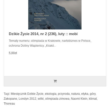
Dzikie Życie 2014, nr 2 (236), luty :: mobi
Tematy numeru: olimpiada w Krakowie, nartobiznes w Polsce,
ochrona Doliny Wapienicy. „Krakó..
5,00zł
Tagi:
Miesięcznik Dzikie Życie
,
ekologia
,
przyroda
,
natura
,
etyka
,
góry
,
Zakopane
,
Londyn 2012
,
wilki
,
olimpiada zimowa
,
Naomi Klein
,
klimat
,
Thoreau