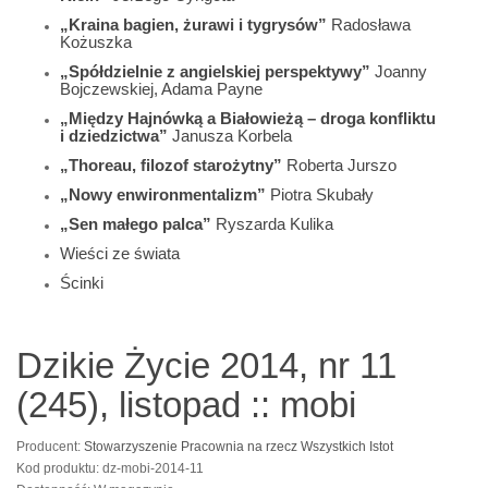
„Kraina bagien, żurawi i tygrysów”
Radosława
Kożuszka
„Spółdzielnie z angielskiej perspektywy”
Joanny
Bojczewskiej, Adama Payne
„Między Hajnówką a Białowieżą – droga konfliktu
i dziedzictwa”
Janusza Korbela
„Thoreau, filozof starożytny”
Roberta Jurszo
„Nowy enwironmentalizm”
Piotra Skubały
„Sen małego palca”
Ryszarda Kulika
Wieści ze świata
Ścinki
Dzikie Życie 2014, nr 11
(245), listopad :: mobi
Producent:
Stowarzyszenie Pracownia na rzecz Wszystkich Istot
Kod produktu: dz-mobi-2014-11