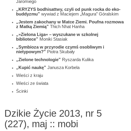
Jaromiego
„KRYZYS bodhisattwy, czyli od punk rocka do eko-
buddyzmu”
wywiad z Maciejem „Magura” Góralskim
„Jestem zakochany w Matce Ziemi. Poufna rozmowa
z Matką Ziemią”
Thich Nhat Hanha
„»Zielona Liga« – wyszukane w szkolnej
bibliotece”
Moniki Stasiak
„Symbioza w przyrodie czymś osobliwym i
nietypowym?”
Piotra Skubały
„Zielone technologie”
Ryszarda Kulika
„Kupić naukę”
Janusza Korbela
Wieści z kraju
Wieści ze świata
Ścinki
Dzikie Życie 2013, nr 5
(227), maj :: mobi