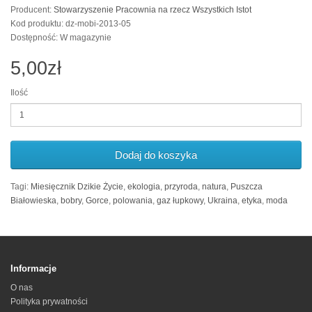
Producent:
Stowarzyszenie Pracownia na rzecz Wszystkich Istot
Kod produktu: dz-mobi-2013-05
Dostępność: W magazynie
5,00zł
Ilość
Dodaj do koszyka
Tagi:
Miesięcznik Dzikie Życie
,
ekologia
,
przyroda
,
natura
,
Puszcza
Białowieska
,
bobry
,
Gorce
,
polowania
,
gaz łupkowy
,
Ukraina
,
etyka
,
moda
Informacje
O nas
Polityka prywatności