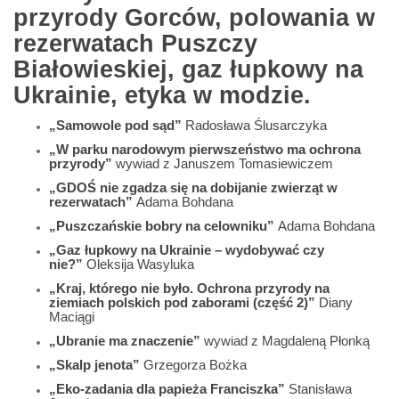
przyrody Gorców, polowania w
rezerwatach Puszczy
Białowieskiej, gaz łupkowy na
Ukrainie, etyka w modzie.
„Samowole pod sąd”
Radosława Ślusarczyka
„W parku narodowym pierwszeństwo ma ochrona
przyrody”
wywiad z Januszem Tomasiewiczem
„GDOŚ nie zgadza się na dobijanie zwierząt w
rezerwatach”
Adama Bohdana
„Puszczańskie bobry na celowniku”
Adama Bohdana
„Gaz łupkowy na Ukrainie – wydobywać czy
nie?”
Oleksija Wasyluka
„Kraj, którego nie było. Ochrona przyrody na
ziemiach polskich pod zaborami (część 2)”
Diany
Maciągi
„Ubranie ma znaczenie”
wywiad z Magdaleną Płonką
„Skalp jenota”
Grzegorza Bożka
„Eko-zadania dla papieża Franciszka”
Stanisława