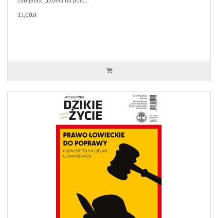
zabijania. „Dzieci na polo..
11,00zł