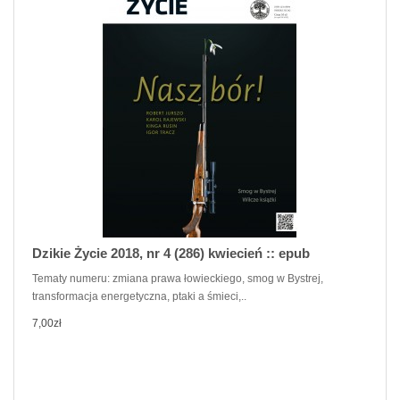
Dzikie Życie 2018, nr 4 (286) kwiecień :: epub
Tematy numeru: zmiana prawa łowieckiego, smog w Bystrej,
transformacja energetyczna, ptaki a śmieci,..
7,00zł