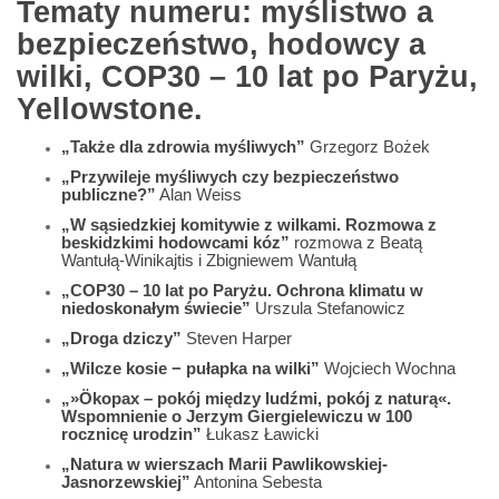
Tematy numeru: myślistwo a
bezpieczeństwo, hodowcy a
wilki, COP30 – 10 lat po Paryżu,
Yellowstone.
„Także dla zdrowia myśliwych”
Grzegorz Bożek
„Przywileje myśliwych czy bezpieczeństwo
publiczne?”
Alan Weiss
„W sąsiedzkiej komitywie z wilkami. Rozmowa z
beskidzkimi hodowcami kóz”
rozmowa z Beatą
Wantułą-Winikajtis i Zbigniewem Wantułą
„COP30 – 10 lat po Paryżu. Ochrona klimatu w
niedoskonałym świecie”
Urszula Stefanowicz
„Droga dziczy”
Steven Harper
„Wilcze kosie − pułapka na wilki”
Wojciech Wochna
„»Ökopax – pokój między ludźmi, pokój z naturą«.
Wspomnienie o Jerzym Giergielewiczu w 100
rocznicę urodzin”
Łukasz Ławicki
„Natura w wierszach Marii Pawlikowskiej-
Jasnorzewskiej”
Antonina Sebesta