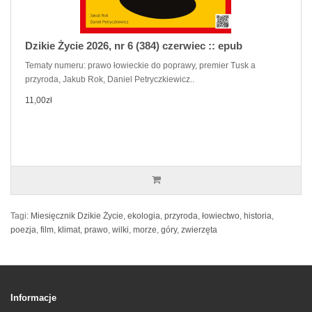
Dzikie Życie 2026, nr 6 (384) czerwiec :: epub
Tematy numeru: prawo łowieckie do poprawy, premier Tusk a
przyroda, Jakub Rok, Daniel Petryczkiewicz..
11,00zł
Tagi:
Miesięcznik Dzikie Życie
,
ekologia
,
przyroda
,
łowiectwo
,
historia
,
poezja
,
film
,
klimat
,
prawo
,
wilki
,
morze
,
góry
,
zwierzęta
Informacje