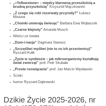
„»Yellowstone« – między klarowną przeszłością a
brudną przyszłością”
Krzysztof Mączkowski
„Z czego się robi rezerwaty przyrody?”
Łukasz
Misiuna
„Choinki umierają świecąc”
Barbara Ewa Wojtaszek
„Czarne klejnoty”
Amanda Musch
Wieści ze świata
„Dom-i-nacja”
Dagmara Stanosz
„Szczęśliwi myśliwi (nie to co ich przeciwnicy)”
Ryszard Kulik
„Życie w symbiozie – jak mikroorganizmy kształtują
świat zwierząt”
prof. Piotr Skubała
„Proste rozwiązania”
prof. Jan Marcin Węsławski
Ścinki
humor Ryszard Dąbrowski
Dzikie Życie 2025-2026, nr