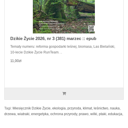
Dzikie Życie 2026, nr 3 (381) marzec :: epub
Tematy numeru: reforma gospodarki leśnej, biomasa, Las Bielański,
10-lecie Dzikie Życie RunTeam. ..
11,00zł
Tagi:
Miesięcznik Dzikie Życie
,
ekologia
,
przyroda
,
klimat
,
leśnictwo
,
nauka
,
drzewa
,
wiatraki
,
energetyka
,
ochrona przyrody
,
prawo
,
wilki
,
ptaki
,
edukacja
,