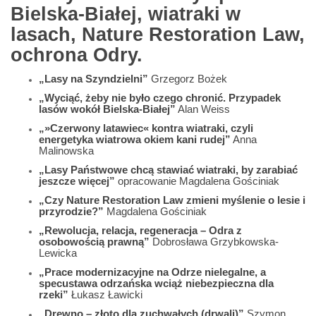
Bielska-Białej, wiatraki w
lasach, Nature Restoration Law,
ochrona Odry.
„Lasy na Szyndzielni”
Grzegorz Bożek
„Wyciąć, żeby nie było czego chronić. Przypadek
lasów wokół Bielska-Białej”
Alan Weiss
„»Czerwony latawiec« kontra wiatraki, czyli
energetyka wiatrowa okiem kani rudej”
Anna
Malinowska
„Lasy Państwowe chcą stawiać wiatraki, by zarabiać
jeszcze więcej”
opracowanie Magdalena Gościniak
„Czy Nature Restoration Law zmieni myślenie o lesie i
przyrodzie?”
Magdalena Gościniak
„Rewolucja, relacja, regeneracja – Odra z
osobowością prawną”
Dobrosława Grzybkowska-
Lewicka
„Prace modernizacyjne na Odrze nielegalne, a
specustawa odrzańska wciąż niebezpieczna dla
rzeki”
Łukasz Ławicki
„Drewno – złoto dla zuchwałych (drwali)”
Szymon