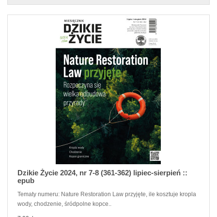
Dzikie Życie 2024, nr 7-8 (361-362) lipiec-sierpień ::
epub
Tematy numeru: Nature Restoration Law przyjęte, ile kosztuje kropla
wody, chodzenie, śródpolne kopce..