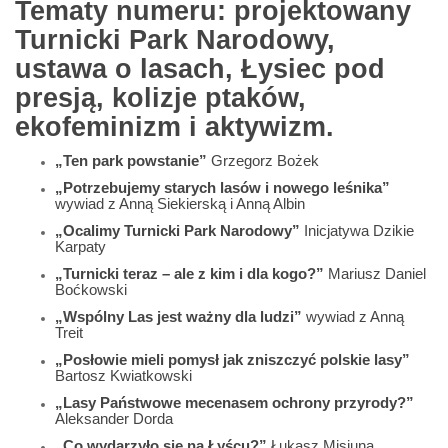
Tematy numeru: projektowany
Turnicki Park Narodowy,
ustawa o lasach, Łysiec pod
presją, kolizje ptaków,
ekofeminizm i aktywizm.
„Ten park powstanie”
Grzegorz Bożek
„Potrzebujemy starych lasów i nowego leśnika”
wywiad z Anną Siekierską i Anną Albin
„Ocalimy Turnicki Park Narodowy”
Inicjatywa Dzikie
Karpaty
„Turnicki teraz – ale z kim i dla kogo?”
Mariusz Daniel
Boćkowski
„Wspólny Las jest ważny dla ludzi”
wywiad z Anną
Treit
„Posłowie mieli pomysł jak zniszczyć polskie lasy”
Bartosz Kwiatkowski
„Lasy Państwowe mecenasem ochrony przyrody?”
Aleksander Dorda
„Co wydarzyło się na Łyścu?”
Łukasz Misiuna