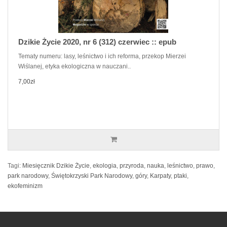
Dzikie Życie 2020, nr 6 (312) czerwiec :: epub
Tematy numeru: lasy, leśnictwo i ich reforma, przekop Mierzei
Wiślanej, etyka ekologiczna w nauczani..
7,00zł
Tagi:
Miesięcznik Dzikie Życie
,
ekologia
,
przyroda
,
nauka
,
leśnictwo
,
prawo
,
park narodowy
,
Świętokrzyski Park Narodowy
,
góry
,
Karpaty
,
ptaki
,
ekofeminizm