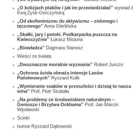
„O kolizjach ptaków i jak im przeciwdziałać”
wywiad z
Ewą Zyśk-Gorczyńską
„Od ekofeminizmu do aktywizmu – zielonego i
tęczowego”
Anna Gierlińska
„Skałki, jary i potoki. Podkarpacka puszcza na
Kielecczyźnie”
Łukasz Misiuna
„Biowładza”
Dagmara Stanosz
Wieści ze świata
„Dwuznaczne moralnie wyzwanie”
Robert Jurszo
„Ochrona ścisła obnaża intencje Lasów
Państwowych”
Ryszard Kulik
„Wymieranie ssaków w przeszłości i dzisiaj to nasza
wina”
Prof. Piotr Skubała
„Na problemy ze środowiskiem naturalnym –
Geniusze i Brzytwa Ockhama”
Prof. Jan Marcin
Węsławski
Ścinki
humor Ryszard Dąbrowski