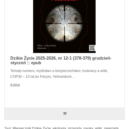
Dzikie Życie 2025-2026, nr 12-1 (378-379) grudzień-
styczeń :: epub
Tematy numeru: myślistwo a bezpieczeństwo, hodowcy a wilki,
COP30 – 10 lat po Paryżu, Yellowstone. ..
9,00zł
Tagi:
Miesięcznik Dzikie Życie
,
ekologia
,
przyroda
,
nauka
,
wilki
,
zwierzęta
,