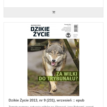
Dzikie Życie 2013, nr 9 (231), wrzesień :: epub