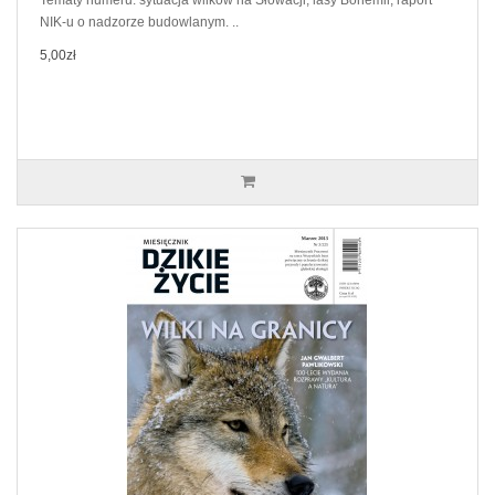
Tematy numeru: sytuacja wilków na Słowacji, lasy Bohemii, raport
NIK-u o nadzorze budowlanym. ..
5,00zł