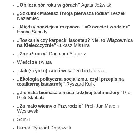
„Oblicza pór roku w górach”
Agata Jóźwiak
„Szkutnik Mateusz i moja pierwsza łódka”
Leszek
Naziemiec
„Między nadzieją a rozpaczą – »O czasie i wodzie«”
Hanna Schudy
„Toskania czy karpacki lasostep? Nie, to Wiązownica
na Kielecczyźnie”
Łukasz Misiuna
„Zmruż oczy”
Dagmara Stanosz
Wieści ze świata
„Jak (szybko) zabić wilka”
Robert Jurszo
„Ekologia polityczna socjalizmu, czyli przepis na
totalitarną katastrofę”
Ryszard Kulik
„Ziemska biomasa a masa ludzkiej technosfery”
Prof.
Piotr Skubała
„Za mało wiemy o Przyrodzie”
Prof. Jan Marcin
Węsławski
Ścinki
humor Ryszard Dąbrowski