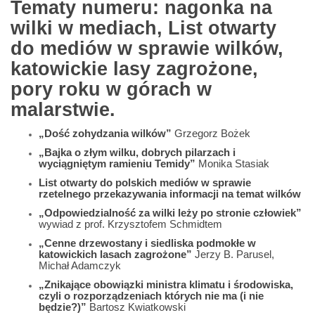
Tematy numeru: nagonka na
wilki w mediach, List otwarty
do mediów w sprawie wilków,
katowickie lasy zagrożone,
pory roku w górach w
malarstwie.
„Dość zohydzania wilków”
Grzegorz Bożek
„Bajka o złym wilku, dobrych pilarzach i
wyciągniętym ramieniu Temidy”
Monika Stasiak
List otwarty do polskich mediów w sprawie
rzetelnego przekazywania informacji na temat wilków
„Odpowiedzialność za wilki leży po stronie człowiek”
wywiad z prof. Krzysztofem Schmidtem
„Cenne drzewostany i siedliska podmokłe w
katowickich lasach zagrożone”
Jerzy B. Parusel,
Michał Adamczyk
„Znikające obowiązki ministra klimatu i środowiska,
czyli o rozporządzeniach których nie ma (i nie
będzie?)”
Bartosz Kwiatkowski