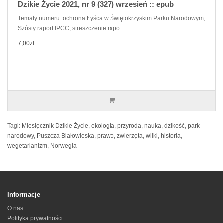
Dzikie Życie 2021, nr 9 (327) wrzesień :: epub
Tematy numeru: ochrona Łyśca w Świętokrzyskim Parku Narodowym,
Szósty raport IPCC, streszczenie rapo..
7,00zł
Tagi:
Miesięcznik Dzikie Życie
,
ekologia
,
przyroda
,
nauka
,
dzikość
,
park
narodowy
,
Puszcza Białowieska
,
prawo
,
zwierzęta
,
wilki
,
historia
,
wegetarianizm
,
Norwegia
Informacje
O nas
Polityka prywatności