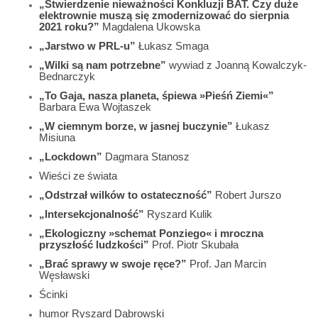
„Stwierdzenie nieważności Konkluzji BAT. Czy duże
elektrownie muszą się zmodernizować do sierpnia
2021 roku?”
Magdalena Ukowska
„Jarstwo w PRL-u”
Łukasz Smaga
„Wilki są nam potrzebne”
wywiad z Joanną Kowalczyk-
Bednarczyk
„To Gaja, nasza planeta, śpiewa »Pieśń Ziemi«”
Barbara Ewa Wojtaszek
„W ciemnym borze, w jasnej buczynie”
Łukasz
Misiuna
„Lockdown”
Dagmara Stanosz
Wieści ze świata
„Odstrzał wilków to ostateczność”
Robert Jurszo
„Intersekcjonalność”
Ryszard Kulik
„Ekologiczny »schemat Ponziego« i mroczna
przyszłość ludzkości”
Prof. Piotr Skubała
„Brać sprawy w swoje ręce?”
Prof. Jan Marcin
Węsławski
Ścinki
humor Ryszard Dąbrowski