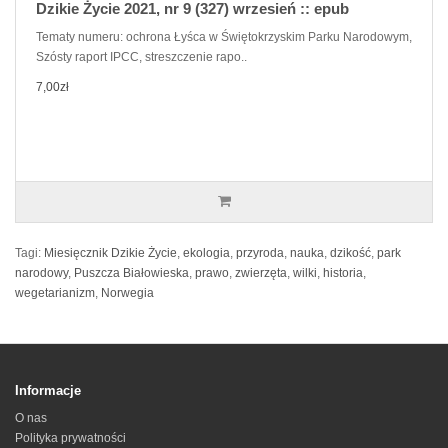
Dzikie Życie 2021, nr 9 (327) wrzesień :: epub
Tematy numeru: ochrona Łyśca w Świętokrzyskim Parku Narodowym,
Szósty raport IPCC, streszczenie rapo..
7,00zł
Tagi:
Miesięcznik Dzikie Życie
,
ekologia
,
przyroda
,
nauka
,
dzikość
,
park
narodowy
,
Puszcza Białowieska
,
prawo
,
zwierzęta
,
wilki
,
historia
,
wegetarianizm
,
Norwegia
Informacje
O nas
Polityka prywatności