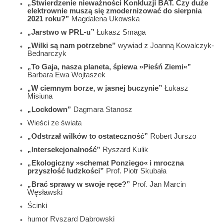
„Stwierdzenie nieważności Konkluzji BAT. Czy duże
elektrownie muszą się zmodernizować do sierpnia
2021 roku?”
Magdalena Ukowska
„Jarstwo w PRL-u”
Łukasz Smaga
„Wilki są nam potrzebne”
wywiad z Joanną Kowalczyk-
Bednarczyk
„To Gaja, nasza planeta, śpiewa »Pieśń Ziemi«”
Barbara Ewa Wojtaszek
„W ciemnym borze, w jasnej buczynie”
Łukasz
Misiuna
„Lockdown”
Dagmara Stanosz
Wieści ze świata
„Odstrzał wilków to ostateczność”
Robert Jurszo
„Intersekcjonalność”
Ryszard Kulik
„Ekologiczny »schemat Ponziego« i mroczna
przyszłość ludzkości”
Prof. Piotr Skubała
„Brać sprawy w swoje ręce?”
Prof. Jan Marcin
Węsławski
Ścinki
humor Ryszard Dąbrowski