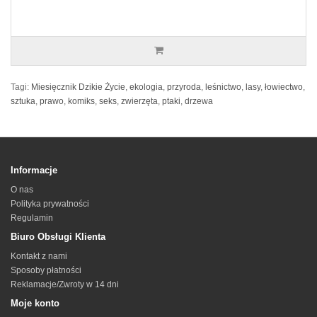
Tagi:
Miesięcznik Dzikie Życie
,
ekologia
,
przyroda
,
leśnictwo
,
lasy
,
łowiectwo
,
sztuka
,
prawo
,
komiks
,
seks
,
zwierzęta
,
ptaki
,
drzewa
Informacje
O nas
Polityka prywatności
Regulamin
Biuro Obsługi Klienta
Kontakt z nami
Sposoby płatności
Reklamacje/Zwroty w 14 dni
Moje konto