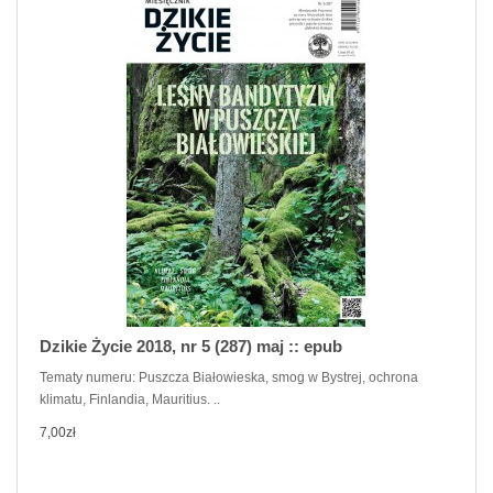
Dzikie Życie 2018, nr 5 (287) maj :: epub
Tematy numeru: Puszcza Białowieska, smog w Bystrej, ochrona
klimatu, Finlandia, Mauritius. ..
7,00zł