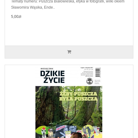
Tematy numeru: Puszcza Białowieska, etyka w fotografii, wilki okiem
Sławomira Wąsika, Ende..
5,00zł