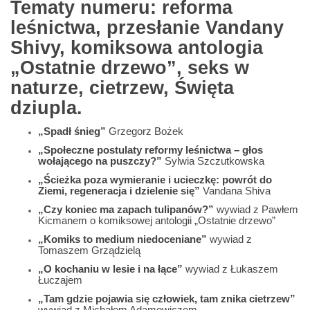
Tematy numeru: reforma
leśnictwa, przesłanie Vandany
Shivy, komiksowa antologia
„Ostatnie drzewo”, seks w
naturze, cietrzew, Święta
dziupla.
„Spadł śnieg”
Grzegorz Bożek
„Społeczne postulaty reformy leśnictwa – głos
wołającego na puszczy?”
Sylwia Szczutkowska
„Ścieżka poza wymieranie i ucieczkę: powrót do
Ziemi, regeneracja i dzielenie się”
Vandana Shiva
„Czy koniec ma zapach tulipanów?”
wywiad z Pawłem
Kicmanem o komiksowej antologii „Ostatnie drzewo”
„Komiks to medium niedoceniane”
wywiad z
Tomaszem Grządzielą
„O kochaniu w lesie i na łące”
wywiad z Łukaszem
Łuczajem
„Tam gdzie pojawia się człowiek, tam znika cietrzew”
wywiad z Michałem Adamowiczem