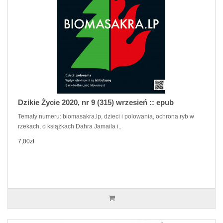
Dzikie Życie 2020, nr 9 (315) wrzesień :: epub
Tematy numeru: biomasakra.lp, dzieci i polowania, ochrona ryb w
rzekach, o książkach Dahra Jamaila i..
7,00zł