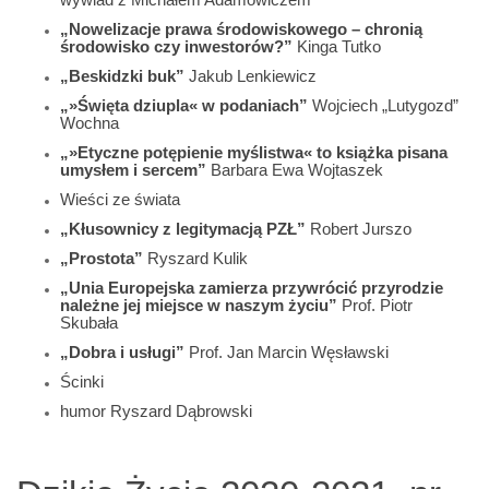
„Nowelizacje prawa środowiskowego – chronią
środowisko czy inwestorów?”
Kinga Tutko
„Beskidzki buk”
Jakub Lenkiewicz
„»Święta dziupla« w podaniach”
Wojciech „Lutygozd”
Wochna
„»Etyczne potępienie myślistwa« to książka pisana
umysłem i sercem”
Barbara Ewa Wojtaszek
Wieści ze świata
„Kłusownicy z legitymacją PZŁ”
Robert Jurszo
„Prostota”
Ryszard Kulik
„Unia Europejska zamierza przywrócić przyrodzie
należne jej miejsce w naszym życiu”
Prof. Piotr
Skubała
„Dobra i usługi”
Prof. Jan Marcin Węsławski
Ścinki
humor Ryszard Dąbrowski