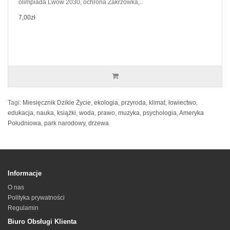
olimpiada Lwów 2030, ochrona Zakrzówka,..
7,00zł
Tagi:
Miesięcznik Dzikie Życie
,
ekologia
,
przyroda
,
klimat
,
łowiectwo
,
edukacja
,
nauka
,
książki
,
woda
,
prawo
,
muzyka
,
psychologia
,
Ameryka
Południowa
,
park narodowy
,
drzewa
Informacje
O nas
Polityka prywatności
Regulamin
Biuro Obsługi Klienta