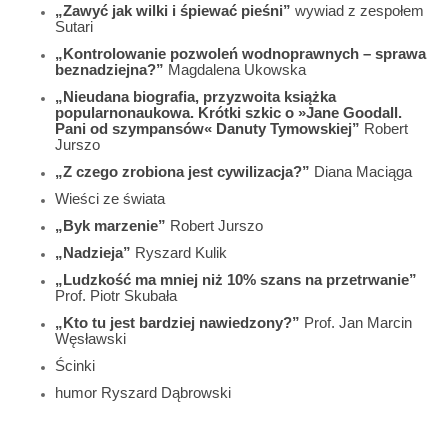
„Zawyć jak wilki i śpiewać pieśni”
wywiad z zespołem
Sutari
„Kontrolowanie pozwoleń wodnoprawnych – sprawa
beznadziejna?”
Magdalena Ukowska
„Nieudana biografia, przyzwoita książka
popularnonaukowa. Krótki szkic o »Jane Goodall.
Pani od szympansów« Danuty Tymowskiej”
Robert
Jurszo
„Z czego zrobiona jest cywilizacja?”
Diana Maciąga
Wieści ze świata
„Byk marzenie”
Robert Jurszo
„Nadzieja”
Ryszard Kulik
„Ludzkość ma mniej niż 10% szans na przetrwanie”
Prof. Piotr Skubała
„Kto tu jest bardziej nawiedzony?”
Prof. Jan Marcin
Węsławski
Ścinki
humor Ryszard Dąbrowski