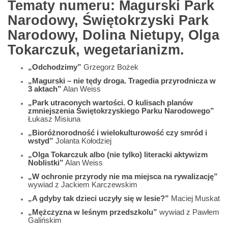
Tematy numeru: Magurski Park
Narodowy, Świętokrzyski Park
Narodowy, Dolina Nietupy, Olga
Tokarczuk, wegetarianizm.
„Odchodzimy”
Grzegorz Bożek
„Magurski – nie tędy droga. Tragedia przyrodnicza w
3 aktach”
Alan Weiss
„Park utraconych wartości. O kulisach planów
zmniejszenia Świętokrzyskiego Parku Narodowego”
Łukasz Misiuna
„Bioróżnorodność i wielokulturowość czy smród i
wstyd”
Jolanta Kołodziej
„Olga Tokarczuk albo (nie tylko) literacki aktywizm
Noblistki”
Alan Weiss
„W ochronie przyrody nie ma miejsca na rywalizację”
wywiad z Jackiem Karczewskim
„A gdyby tak dzieci uczyły się w lesie?”
Maciej Muskat
„Mężczyzna w leśnym przedszkolu”
wywiad z Pawłem
Galińskim