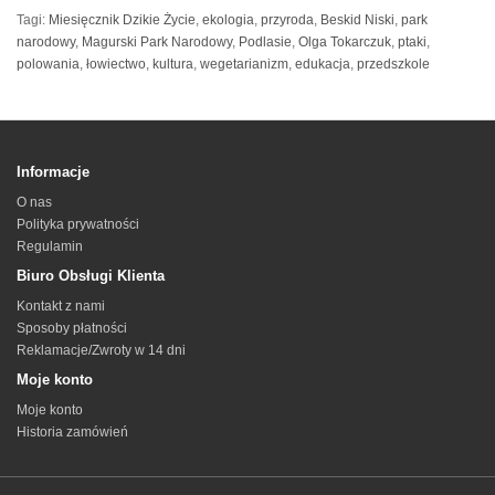
Tagi:
Miesięcznik Dzikie Życie
,
ekologia
,
przyroda
,
Beskid Niski
,
park
narodowy
,
Magurski Park Narodowy
,
Podlasie
,
Olga Tokarczuk
,
ptaki
,
polowania
,
łowiectwo
,
kultura
,
wegetarianizm
,
edukacja
,
przedszkole
Informacje
O nas
Polityka prywatności
Regulamin
Biuro Obsługi Klienta
Kontakt z nami
Sposoby płatności
Reklamacje/Zwroty w 14 dni
Moje konto
Moje konto
Historia zamówień