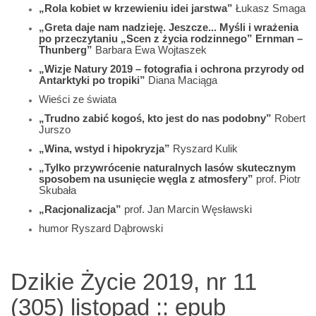
„Rola kobiet w krzewieniu idei jarstwa”
Łukasz Smaga
„Greta daje nam nadzieję. Jeszcze... Myśli i wrażenia
po przeczytaniu „Scen z życia rodzinnego” Ernman –
Thunberg”
Barbara Ewa Wojtaszek
„Wizje Natury 2019 – fotografia i ochrona przyrody od
Antarktyki po tropiki”
Diana Maciąga
Wieści ze świata
„Trudno zabić kogoś, kto jest do nas podobny”
Robert
Jurszo
„Wina, wstyd i hipokryzja”
Ryszard Kulik
„Tylko przywrócenie naturalnych lasów skutecznym
sposobem na usunięcie węgla z atmosfery”
prof. Piotr
Skubała
„Racjonalizacja”
prof. Jan Marcin Węsławski
humor Ryszard Dąbrowski
Dzikie Życie 2019, nr 11
(305) listopad :: epub