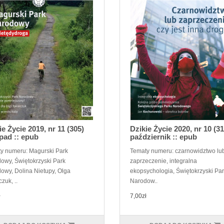
ie Życie 2019, nr 11 (305)
Dzikie Życie 2020, nr 10 (31
opad :: epub
październik :: epub
y numeru: Magurski Park
Tematy numeru: czarnowidztwo lu
owy, Świętokrzyski Park
zaprzeczenie, integralna
owy, Dolina Nietupy, Olga
ekopsychologia, Świętokrzyski Pa
zuk, ..
Narodow..
ł
7,00zł