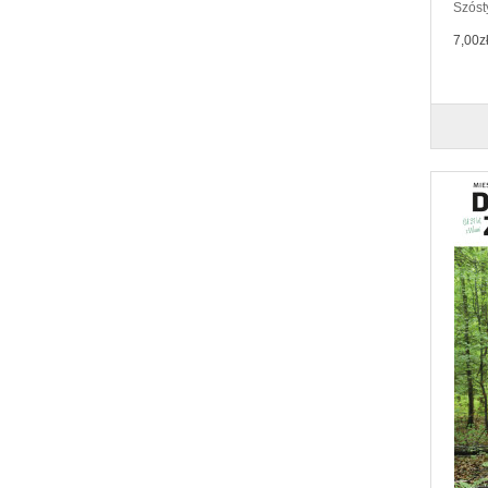
Szósty
7,00z