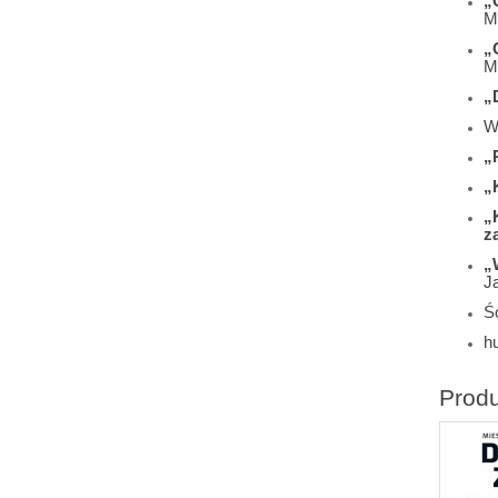
„
M
„
M
„
W
„
„
„
z
„
J
Śc
h
Prod