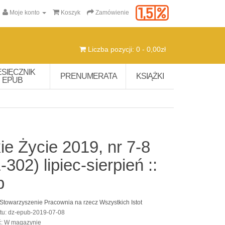
Moje konto
Koszyk
Zamówienie
Liczba pozycji: 0 - 0,00zł
ESIĘCZNIK
PRENUMERATA
KSIĄŻKI
EPUB
ie Życie 2019, nr 7-8
-302) lipiec-sierpień ::
b
Stowarzyszenie Pracownia na rzecz Wszystkich Istot
tu: dz-epub-2019-07-08
ć: W magazynie