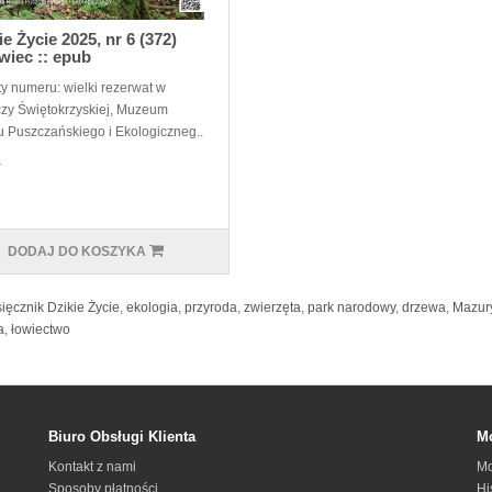
ie Życie 2025, nr 6 (372)
wiec :: epub
y numeru: wielki rezerwat w
zy Świętokrzyskiej, Muzeum
 Puszczańskiego i Ekologiczneg..
ł
DODAJ DO KOSZYKA
ięcznik Dzikie Życie
,
ekologia
,
przyroda
,
zwierzęta
,
park narodowy
,
drzewa
,
Mazur
a
,
łowiectwo
Biuro Obsługi Klienta
Mo
Kontakt z nami
Mo
Sposoby płatności
Hi