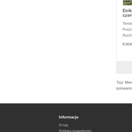
Dzik
czer
Temat
Puszc
Ruchu
9,00z
Tagi:
Mies
polowani
Informacje
O nas
Polityka prywatności