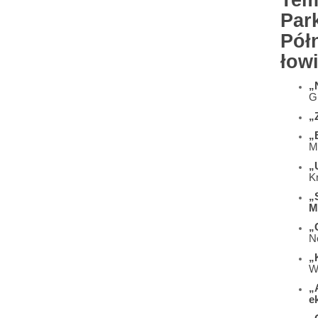
Tem
Par
Pół
łow
„
G
„
„
M
„
K
„
M
„
N
„
W
„
e