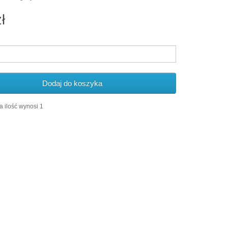
ł
Dodaj do koszyka
 ilość wynosi 1