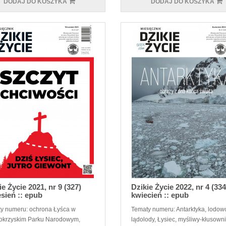
DODAJ DO KOSZYKA
DODAJ DO KOSZYKA
ie Życie 2021, nr 9 (327)
Dzikie Życie 2022, nr 4 (334
sień :: epub
kwiecień :: epub
y numeru: ochrona Łyśca w
Tematy numeru: Antarktyka, lodowc
okrzyskim Parku Narodowym,
lądolody, Łysiec, myśliwy-kłusown