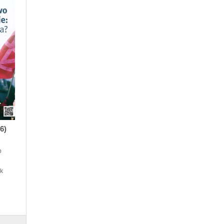
6)
b
rk