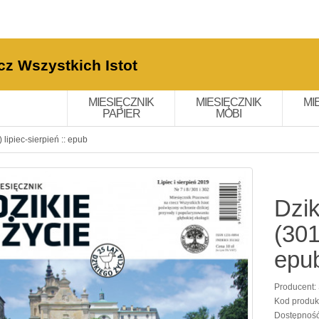
cz Wszystkich Istot
MIESIĘCZNIK
MIESIĘCZNIK
MI
PAPIER
MOBI
 lipiec-sierpień :: epub
Dzik
(301
epu
Producent:
Kod produk
Dostępnoś