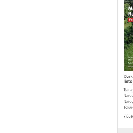
Dzik
list
Temat
Narod
Narod
Tokarc
7,00z