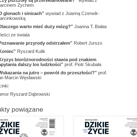
Czy pszczoły są przereklamowane?”
wywiad z
arcinem Zychem
O glonach i sinicach”
wywiad z Joanną Czerwik-
arcinkowską
Dlaczego warto mieć duży mózg?”
Joanna T. Białas
ieści ze świata
Poznawanie przyrody odstrzałem”
Robert Jurszo
Koniec”
Ryszard Kulik
Kryzys bioróżnorodności stawia pod znakiem
apytania dalszy los ludzkości”
prof. Piotr Skubała
Wskazania na jutro – powrót do przeszłości?”
prof.
an Marcin Węsławski
inki
umor Ryszard Dąbrowski
ukty powiązane