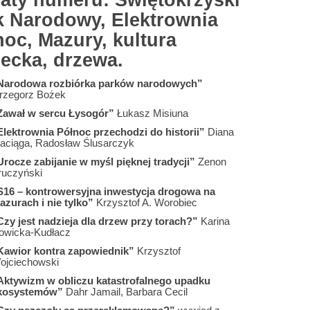
aty numeru: Świętokrzyski
k Narodowy, Elektrownia
noc, Mazury, kultura
iecka, drzewa.
Narodowa rozbiórka parków narodowych”
rzegorz Bożek
Zawał w sercu Łysogór”
Łukasz Misiuna
Elektrownia Północ przechodzi do historii”
Diana
aciąga, Radosław Ślusarczyk
Urocze zabijanie w myśl pięknej tradycji”
Zenon
ruczyński
S16 – kontrowersyjna inwestycja drogowa na
azurach i nie tylko”
Krzysztof A. Worobiec
Czy jest nadzieja dla drzew przy torach?”
Karina
owicka-Kudłacz
Kawior kontra zapowiednik”
Krzysztof
ojciechowski
Aktywizm w obliczu katastrofalnego upadku
kosystemów”
Dahr Jamail, Barbara Cecil