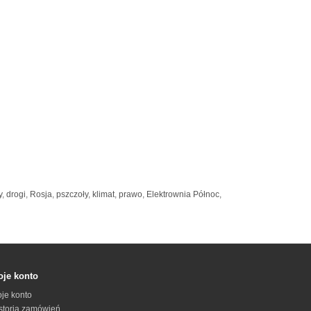
y
,
drogi
,
Rosja
,
pszczoły
,
klimat
,
prawo
,
Elektrownia Północ
,
je konto
je konto
storia zamówień