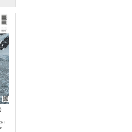
)
e i
ik