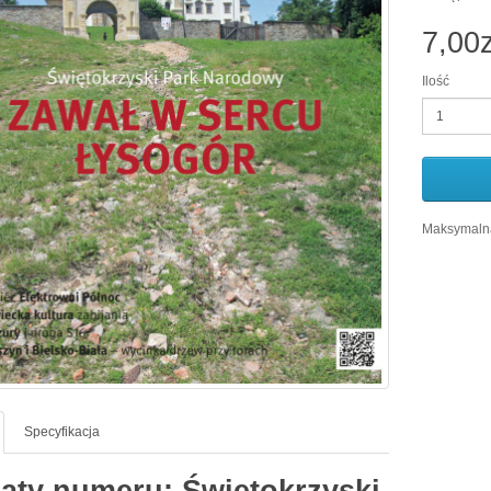
7,00z
Ilość
Maksymalna
Specyfikacja