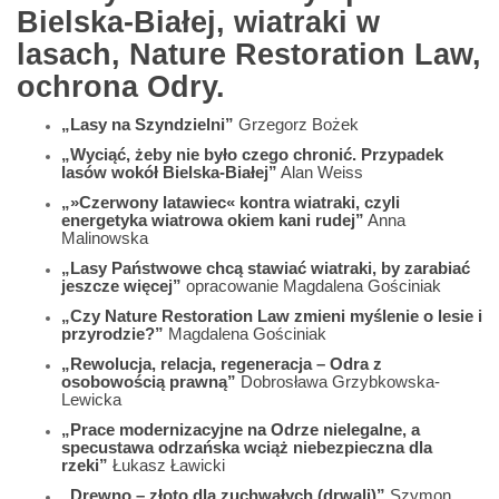
Bielska-Białej, wiatraki w
lasach, Nature Restoration Law,
ochrona Odry.
„Lasy na Szyndzielni”
Grzegorz Bożek
„Wyciąć, żeby nie było czego chronić. Przypadek
lasów wokół Bielska-Białej”
Alan Weiss
„»Czerwony latawiec« kontra wiatraki, czyli
energetyka wiatrowa okiem kani rudej”
Anna
Malinowska
„Lasy Państwowe chcą stawiać wiatraki, by zarabiać
jeszcze więcej”
opracowanie Magdalena Gościniak
„Czy Nature Restoration Law zmieni myślenie o lesie i
przyrodzie?”
Magdalena Gościniak
„Rewolucja, relacja, regeneracja – Odra z
osobowością prawną”
Dobrosława Grzybkowska-
Lewicka
„Prace modernizacyjne na Odrze nielegalne, a
specustawa odrzańska wciąż niebezpieczna dla
rzeki”
Łukasz Ławicki
„Drewno – złoto dla zuchwałych (drwali)”
Szymon