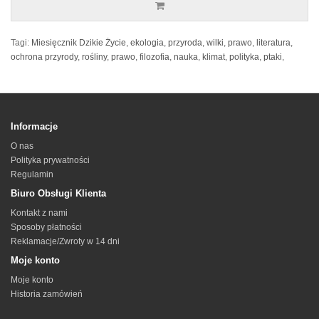
Tagi:
Miesięcznik Dzikie Życie
,
ekologia
,
przyroda
,
wilki
,
prawo
,
literatura
,
ochrona przyrody
,
rośliny
,
prawo
,
filozofia
,
nauka
,
klimat
,
polityka
,
ptaki
,
Informacje
O nas
Polityka prywatności
Regulamin
Biuro Obsługi Klienta
Kontakt z nami
Sposoby płatności
Reklamacje/Zwroty w 14 dni
Moje konto
Moje konto
Historia zamówień