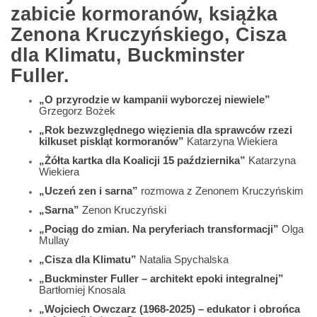
zabicie kormoranów, książka
Zenona Kruczyńskiego, Cisza
dla Klimatu, Buckminster
Fuller.
„O przyrodzie w kampanii wyborczej niewiele”
Grzegorz Bożek
„Rok bezwzględnego więzienia dla sprawców rzezi
kilkuset piskląt kormoranów”
Katarzyna Wiekiera
„Żółta kartka dla Koalicji 15 października”
Katarzyna
Wiekiera
„Uczeń zen i sarna”
rozmowa z Zenonem Kruczyńskim
„Sarna”
Zenon Kruczyński
„Pociąg do zmian. Na peryferiach transformacji”
Olga
Mullay
„Cisza dla Klimatu”
Natalia Spychalska
„Buckminster Fuller – architekt epoki integralnej”
Bartłomiej Knosala
„Wojciech Owczarz (1968-2025) – edukator i obrońca