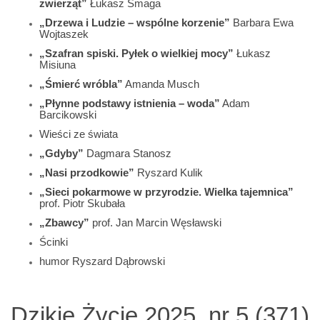
zwierząt”
Łukasz Smaga
„Drzewa i Ludzie – wspólne korzenie”
Barbara Ewa
Wojtaszek
„Szafran spiski. Pyłek o wielkiej mocy”
Łukasz
Misiuna
„Śmierć wróbla”
Amanda Musch
„Płynne podstawy istnienia – woda”
Adam
Barcikowski
Wieści ze świata
„Gdyby”
Dagmara Stanosz
„Nasi przodkowie”
Ryszard Kulik
„Sieci pokarmowe w przyrodzie. Wielka tajemnica”
prof. Piotr Skubała
„Zbawcy”
prof. Jan Marcin Węsławski
Ścinki
humor Ryszard Dąbrowski
Dzikie Życie 2025, nr 5 (371)