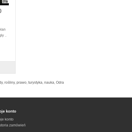
)
plan
y ..
dy
,
rośliny
,
prawo
,
turystyka
,
nauka
,
Odra
je konto
je konto
storia zamówień