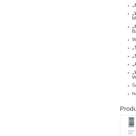
„
„
M
„
B
W
„
„
„
„
W
Śc
h
Prod