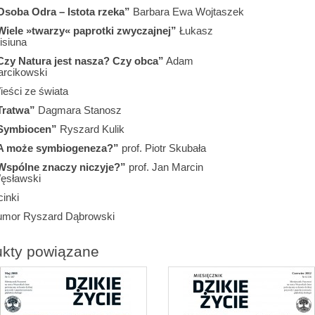
Osoba Odra – Istota rzeka”
Barbara Ewa Wojtaszek
Wiele »twarzy« paprotki zwyczajnej”
Łukasz
isiuna
Czy Natura jest nasza? Czy obca”
Adam
arcikowski
ieści ze świata
Tratwa”
Dagmara Stanosz
Symbiocen”
Ryszard Kulik
A może symbiogeneza?”
prof. Piotr Skubała
Wspólne znaczy niczyje?”
prof. Jan Marcin
ęsławski
inki
umor Ryszard Dąbrowski
ukty powiązane