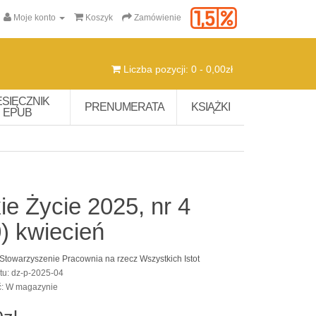
Moje konto
Koszyk
Zamówienie
Liczba pozycji: 0 - 0,00zł
ESIĘCZNIK
PRENUMERATA
KSIĄŻKI
EPUB
ie Życie 2025, nr 4
) kwiecień
Stowarzyszenie Pracownia na rzecz Wszystkich Istot
tu: dz-p-2025-04
ć: W magazynie