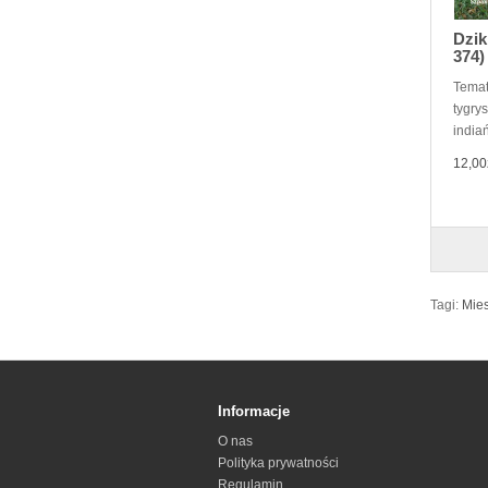
Dzik
374)
Temat
tygry
indiań
12,00
Tagi:
Mies
Informacje
O nas
Polityka prywatności
Regulamin