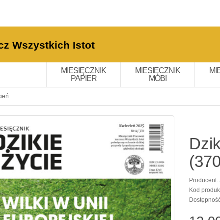
cz Wszystkich Istot
MIESIĘCZNIK
MIESIĘCZNIK
MI
PAPIER
MOBI
cień
Dzik
(370
Producent:
Kod produk
Dostępnoś