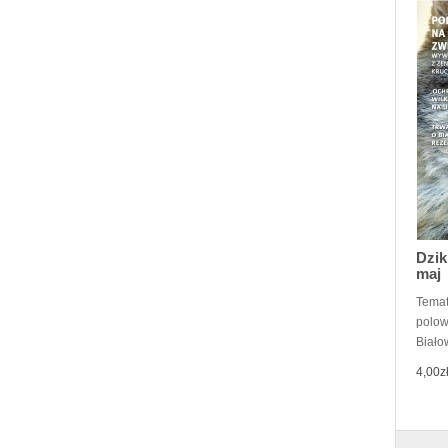
Dzik
maj
Temat
polow
Białow
4,00z