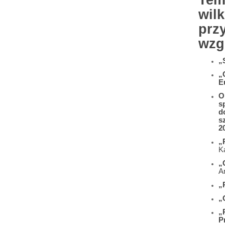
Tem
wil
prz
wzg
„
„
E
O
s
d
s
20
„
K
„
A
„
„
„
P