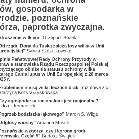
aty numeru: ochrona
ków, gospodarka w
yrodzie, poznańskie
órza, paprotka zwyczajna.
Straszenie wilkiem”
Grzegorz Bożek
Od rządu Donalda Tuska zależą losy wilka w Unii
uropejskiej”
Sylwia Szczutkowska
pinia Państwowej Rady Ochrony Przyrody w
prawie stanowiska Rządu Rzeczpospolitej Polskiej
otyczącego obniżenia statusu ochrony wilka
zarego Canis lupus w Unii Europejskiej z 28 marca
25 r.
Problemem nie są wilki, lecz ich brak”
rozmowa z dr
atarzyną Kozyrą-Zyskowską
Czy »gospodarka racjonalna« jest racjonalna?”
ndrzej Jermaczek
Pogrzeb bodziszka łąkowego”
Marcin S. Wilga
Odgłosy wiosny”
Amanda Musch
Poznańskie wzgórza, czyli korona grodu
rzemysła. Część 5”
Bartosz Świątek