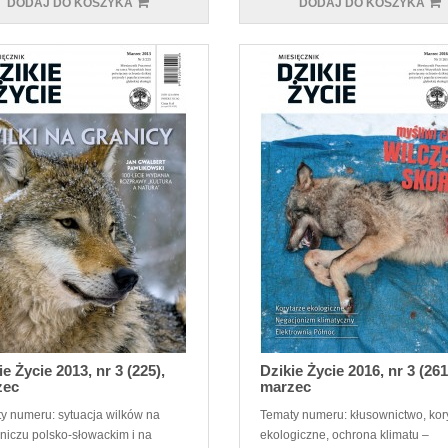
DODAJ DO KOSZYKA
DODAJ DO KOSZYKA
ie Życie 2013, nr 3 (225),
Dzikie Życie 2016, nr 3 (261
zec
marzec
y numeru: sytuacja wilków na
Tematy numeru: kłusownictwo, kor
niczu polsko-słowackim i na
ekologiczne, ochrona klimatu –