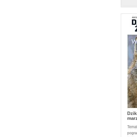
Dzik
mar
Temat
pogra