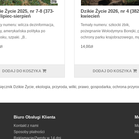
ie Życie 2025, nr 7-8 (373-
Dzikie Życie 2026, nr 4 (382
 lipiec-sierpień
kwiecień
y numeru: wilcza dezinformacja,
Tematy numeru: szkocki żbik,
sy, amerykańska polityka po
pożegnanie Wołodymyra Borejki, 
sku, szpaki. „B..
ochrony parku krajobrazowego, mgł
zł
14,00zł
DODAJ DO KOSZYKA
DODAJ DO KOSZYKA
ięcznik Dzikie Życie
,
ekologia
,
przyroda
,
wilki
,
prawo
,
gospodarka
,
ochrona przyro
Biuro Obsługi Klienta
Mo
Kontakt z nami
Mo
Sposoby płatności
Hi
Reklamacje/Zwroty w 14 dni