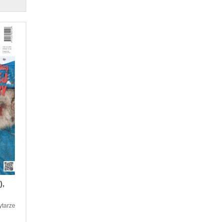
),
ytarze