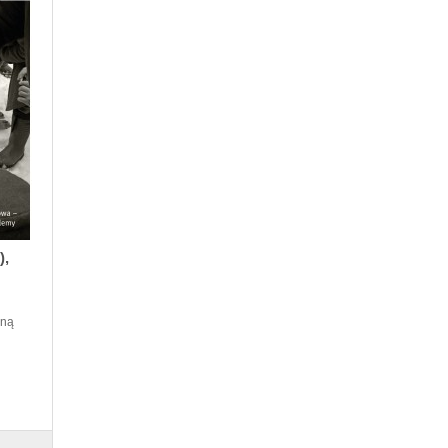
),
oną