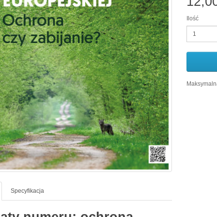
12,0
Ilość
Maksymalna
Specyfikacja