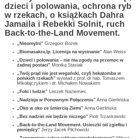
dzieci i polowania, ochrona ryb
w rzekach, o książkach Dahra
Jamaila i Rebekki Solnit, ruch
Back-to-the-Land Movement.
„Nieomylni”
Grzegorz Bożek
„Biomasakra.lp. Licencja na wycinanie”
Alan Weiss
„Dzieci i polowania – nie ma zgody na przemoc w
żadnej postaci”
Monika Stasiak
„Twój prąd nie jest wegański, czyli hekatomba w
polskich rzekach”
wywiad z prof. dr hab. Tomaszem
Mikołajczykiem i dr. Michałem Nowakiem
„Foki i ludzie”
Leszek Naziemiec
„Nadzieja w Ponownym Połączeniu”
Anna Gierlińska
„Oko w oko ze śmiercią Ziemi”
Anna Gierlińska
„Bez nadziei nie będzie niczego”
Piotr Trzaskowski
„Back-to-the-Land Movement. Ucieczki od zgiełku i
pieniędzy”
Jerzy Jacek Pilchowski
„Zapomniany zakaz reklamy nieekologicznej”
Miłosz