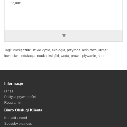
12,00zł
Tagi:
Miesięcznik Dzikie Życie
,
ekologia
,
przyroda
,
leśnictwo
,
klimat
,
łowiectwo
,
edukacja
,
nauka
,
książki
,
woda
,
prawo
,
pływanie
,
sport
Informacje
O nas
Polityka prywatności
Regulamin
Biuro Obsługi Klienta
Kontakt z nami
Sposoby płatności