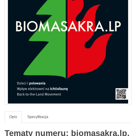
Opis
Specyfikacja
Tematy numeru: biomasakra.lp,