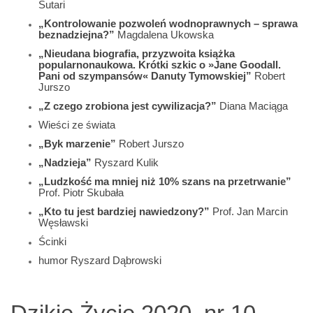
Sutari
„Kontrolowanie pozwoleń wodnoprawnych – sprawa
beznadziejna?”
Magdalena Ukowska
„Nieudana biografia, przyzwoita książka
popularnonaukowa. Krótki szkic o »Jane Goodall.
Pani od szympansów« Danuty Tymowskiej”
Robert
Jurszo
„Z czego zrobiona jest cywilizacja?”
Diana Maciąga
Wieści ze świata
„Byk marzenie”
Robert Jurszo
„Nadzieja”
Ryszard Kulik
„Ludzkość ma mniej niż 10% szans na przetrwanie”
Prof. Piotr Skubała
„Kto tu jest bardziej nawiedzony?”
Prof. Jan Marcin
Węsławski
Ścinki
humor Ryszard Dąbrowski