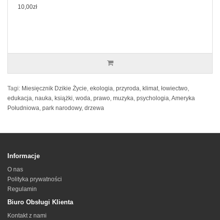
10,00zł
Tagi:
Miesięcznik Dzikie Życie
,
ekologia
,
przyroda
,
klimat
,
łowiectwo
,
edukacja
,
nauka
,
książki
,
woda
,
prawo
,
muzyka
,
psychologia
,
Ameryka
Południowa
,
park narodowy
,
drzewa
Informacje
O nas
Polityka prywatności
Regulamin
Biuro Obsługi Klienta
Kontakt z nami