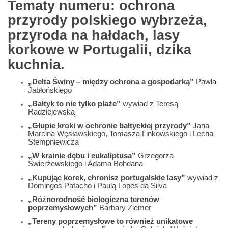
Tematy numeru: ochrona
przyrody polskiego wybrzeża,
przyroda na hałdach, lasy
korkowe w Portugalii, dzika
kuchnia.
„Delta Świny – między ochrona a gospodarką”
Pawła
Jabłońskiego
„Bałtyk to nie tylko plaże”
wywiad z Teresą
Radziejewską
„Głupie kroki w ochronie bałtyckiej przyrody”
Jana
Marcina Węsławskiego, Tomasza Linkowskiego i Lecha
Stempniewicza
„W krainie dębu i eukaliptusa”
Grzegorza
Świerżewskiego i Adama Bohdana
„Kupując korek, chronisz portugalskie lasy”
wywiad z
Domingos Patacho i Paulą Lopes da Silva
„Różnorodność biologiczna terenów
poprzemysłowych”
Barbary Ziemer
„Tereny poprzemysłowe to również unikatowe