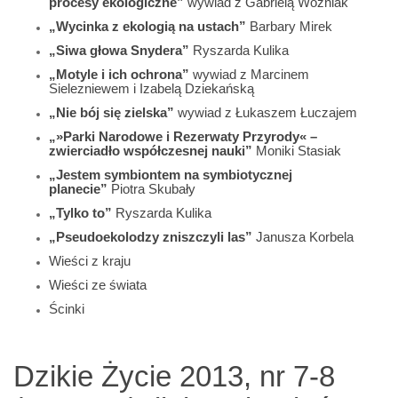
procesy ekologiczne”
wywiad z Gabrielą Woźniak
„Wycinka z ekologią na ustach”
Barbary Mirek
„Siwa głowa Snydera”
Ryszarda Kulika
„Motyle i ich ochrona”
wywiad z Marcinem
Sielezniewem i Izabelą Dziekańską
„Nie bój się zielska”
wywiad z Łukaszem Łuczajem
„»Parki Narodowe i Rezerwaty Przyrody« –
zwierciadło współczesnej nauki”
Moniki Stasiak
„Jestem symbiontem na symbiotycznej
planecie”
Piotra Skubały
„Tylko to”
Ryszarda Kulika
„Pseudoekolodzy zniszczyli las”
Janusza Korbela
Wieści z kraju
Wieści ze świata
Ścinki
Dzikie Życie 2013, nr 7-8