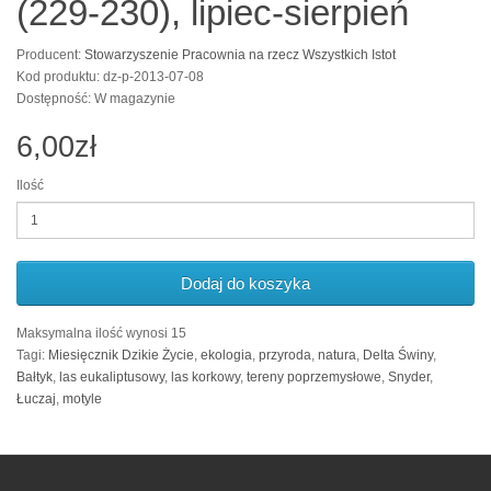
(229-230), lipiec-sierpień
Producent:
Stowarzyszenie Pracownia na rzecz Wszystkich Istot
Kod produktu: dz-p-2013-07-08
Dostępność: W magazynie
6,00zł
Ilość
Dodaj do koszyka
Maksymalna ilość wynosi 15
Tagi:
Miesięcznik Dzikie Życie
,
ekologia
,
przyroda
,
natura
,
Delta Świny
,
Bałtyk
,
las eukaliptusowy
,
las korkowy
,
tereny poprzemysłowe
,
Snyder
,
Łuczaj
,
motyle