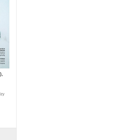
),
dzy