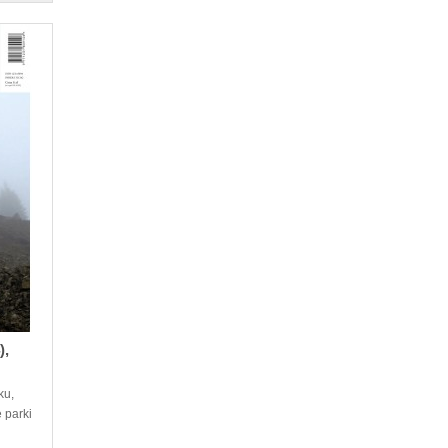
),
ku,
 parki