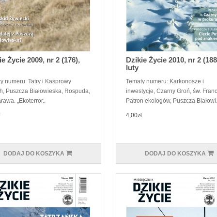
ie Życie 2009, nr 2 (176),
Dzikie Życie 2010, nr 2 (188
luty
y numeru: Tatry i Kasprowy
Tematy numeru: Karkonosze i
h, Puszcza Białowieska, Rospuda,
inwestycje, Czarny Groń, św. Fran
rawa. „Ekoterror..
Patron ekologów, Puszcza Białowi.
ł
4,00zł
DODAJ DO KOSZYKA
DODAJ DO KOSZYKA