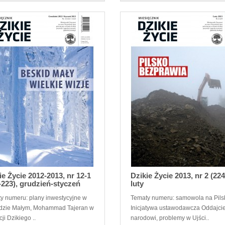
ie Życie 2012-2013, nr 12-1
Dzikie Życie 2013, nr 2 (224
-223), grudzień-styczeń
luty
y numeru: plany inwestycyjne w
Tematy numeru: samowola na Pils
dzie Małym, Mohammad Tajeran w
Inicjatywa ustawodawcza Oddajcie
ji Dzikiego ..
narodowi, problemy w Ujści..