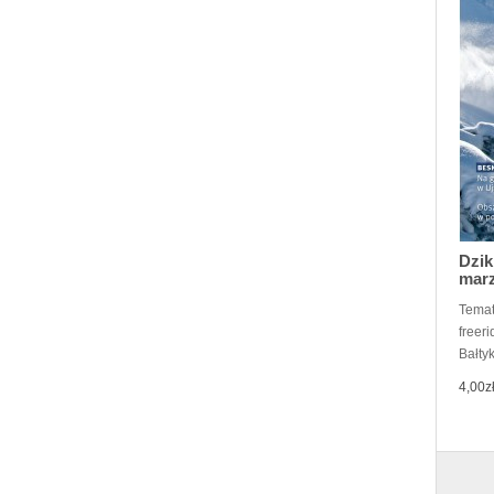
Dzik
mar
Temat
freer
Bałtyk
4,00z