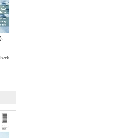
),
ciszek
.