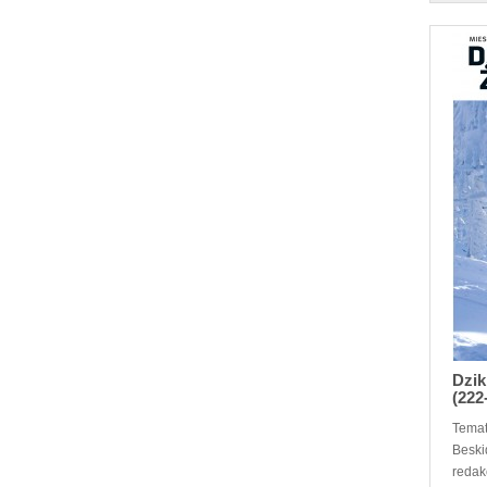
Dzik
(222
Temat
Beski
redakc