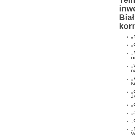
Tem
inw
Bia
korn
„
„
„
r
„
n
„
K
„
J
„
„
„
„
W