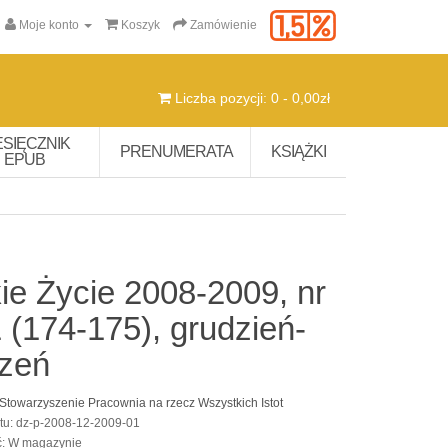
Moje konto
Koszyk
Zamówienie
Liczba pozycji: 0 - 0,00zł
ESIĘCZNIK
PRENUMERATA
KSIĄŻKI
EPUB
ie Życie 2008-2009, nr
 (174-175), grudzień-
czeń
Stowarzyszenie Pracownia na rzecz Wszystkich Istot
tu: dz-p-2008-12-2009-01
ć: W magazynie