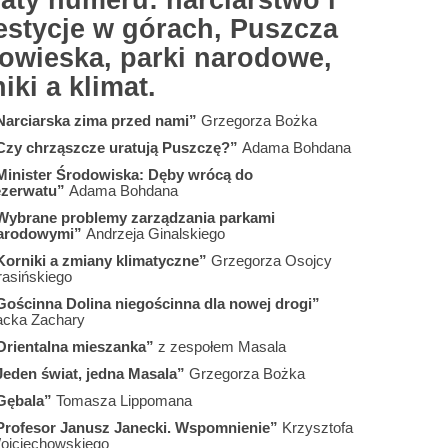
aty numeru: narciarstwo i
estycje w górach, Puszcza
łowieska, parki narodowe,
iki a klimat.
Narciarska zima przed nami”
Grzegorza Bożka
Czy chrząszcze uratują Puszczę?”
Adama Bohdana
Minister Środowiska: Dęby wrócą do
ezerwatu”
Adama Bohdana
Wybrane problemy zarządzania parkami
arodowymi”
Andrzeja Ginalskiego
Korniki a zmiany klimatyczne”
Grzegorza Osojcy
rasińskiego
Gościnna Dolina niegościnna dla nowej drogi”
acka Zachary
Orientalna mieszanka”
z zespołem Masala
Jeden świat, jedna Masala”
Grzegorza Bożka
Gębala”
Tomasza Lippomana
Profesor Janusz Janecki. Wspomnienie”
Krzysztofa
ojciechowskiego