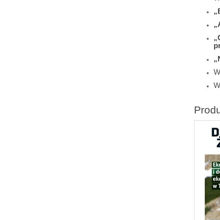
„
„
„
p
„
Wi
W
Prod