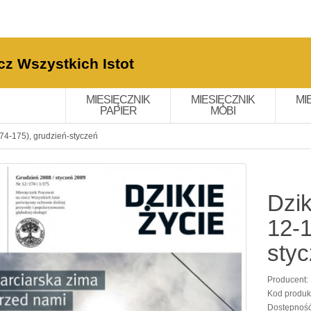
cz Wszystkich Istot
MIESIĘCZNIK
MIESIĘCZNIK
MI
PAPIER
MOBI
174-175), grudzień-styczeń
Dzik
12-1
sty
Producent:
Kod produk
Dostępnoś