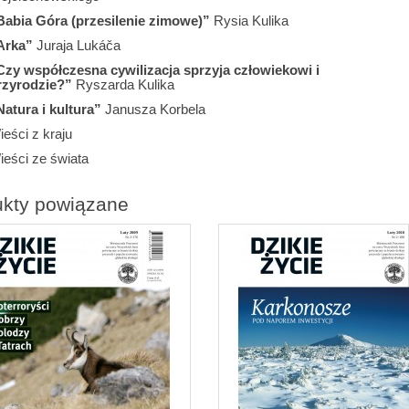
Babia Góra (przesilenie zimowe)”
Rysia Kulika
Arka”
Juraja Lukáča
Czy współczesna cywilizacja sprzyja człowiekowi i
rzyrodzie?”
Ryszarda Kulika
Natura i kultura”
Janusza Korbela
eści z kraju
ieści ze świata
ukty powiązane