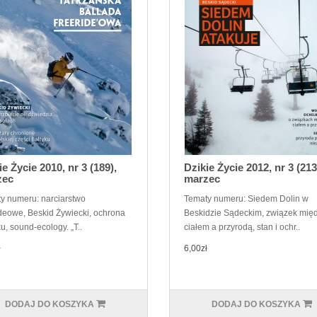
ie Życie 2010, nr 3 (189),
Dzikie Życie 2012, nr 3 (213
zec
marzec
y numeru: narciarstwo
Tematy numeru: Siedem Dolin w
ideowe, Beskid Żywiecki, ochrona
Beskidzie Sądeckim, związek mię
u, sound-ecology. „T..
ciałem a przyrodą, stan i ochr..
ł
6,00zł
DODAJ DO KOSZYKA
DODAJ DO KOSZYKA