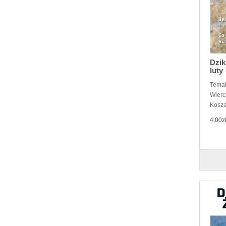
Dzik
luty
Temat
Wierc
Kosza
4,00z